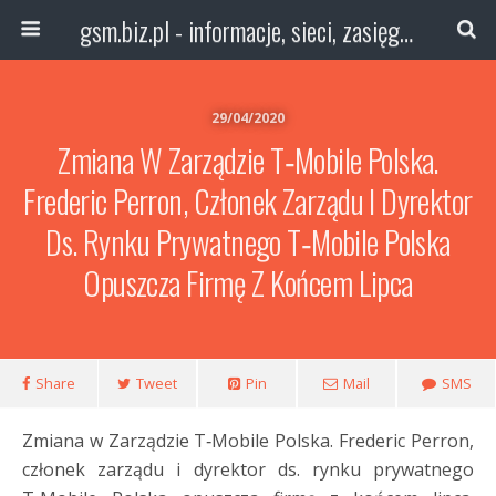
gsm.biz.pl - informacje, sieci, zasięg technologie
29/04/2020
Zmiana W Zarządzie T‑Mobile Polska.
Frederic Perron, Członek Zarządu I Dyrektor
Ds. Rynku Prywatnego T‑Mobile Polska
Opuszcza Firmę Z Końcem Lipca
Share
Tweet
Pin
Mail
SMS
Zmiana w Zarządzie T‑Mobile Polska. Frederic Perron,
członek zarządu i dyrektor ds. rynku prywatnego