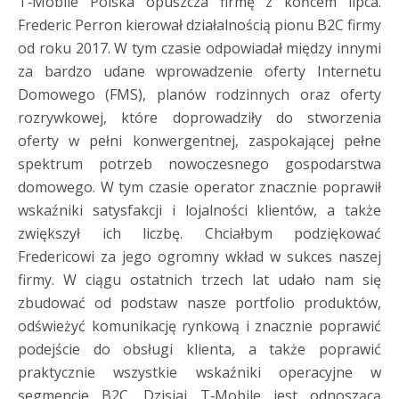
T‑Mobile Polska opuszcza firmę z końcem lipca.
Frederic Perron kierował działalnością pionu B2C firmy
od roku 2017. W tym czasie odpowiadał między innymi
za bardzo udane wprowadzenie oferty Internetu
Domowego (FMS), planów rodzinnych oraz oferty
rozrywkowej, które doprowadziły do stworzenia
oferty w pełni konwergentnej, zaspokającej pełne
spektrum potrzeb nowoczesnego gospodarstwa
domowego. W tym czasie operator znacznie poprawił
wskaźniki satysfakcji i lojalności klientów, a także
zwiększył ich liczbę. Chciałbym podziękować
Fredericowi za jego ogromny wkład w sukces naszej
firmy. W ciągu ostatnich trzech lat udało nam się
zbudować od podstaw nasze portfolio produktów,
odświeżyć komunikację rynkową i znacznie poprawić
podejście do obsługi klienta, a także poprawić
praktycznie wszystkie wskaźniki operacyjne w
segmencie B2C. Dzisiaj T‑Mobile jest odnoszącą