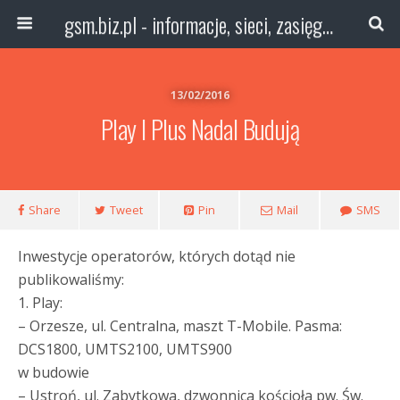
gsm.biz.pl - informacje, sieci, zasięg technologie
13/02/2016
Play I Plus Nadal Budują
Share
Tweet
Pin
Mail
SMS
Inwestycje operatorów, których dotąd nie
publikowaliśmy:
1. Play:
– Orzesze, ul. Centralna, maszt T-Mobile. Pasma:
DCS1800, UMTS2100, UMTS900
w budowie
– Ustroń, ul. Zabytkowa, dzwonnica kościoła pw. Św.