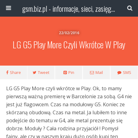
gsm.biz.pl - informacje, sieci, zasięg technologie
22/02/2016
LG G5 Play More Czyli Wkrótce W Play
Share
Tweet
Pin
Mail
SMS
LG G5 Play More czyli wkrótce w Play. Ok, to mamy
pierwszą ważną premierę w Barcelonie za sobą. G4 nie
jest już flagowcem. Czas na modułowy G5. Koniec ze
skórzaną obudową. Czas na metal. Ja lubiłem to inne
podejście do tematu w G4, ale metal prezentuje się
dobrze. Moduły ? Cała rodzina przyjaciół ! Pomysł
fajny, ale czy w naszym kraju dużo osób kupi ten