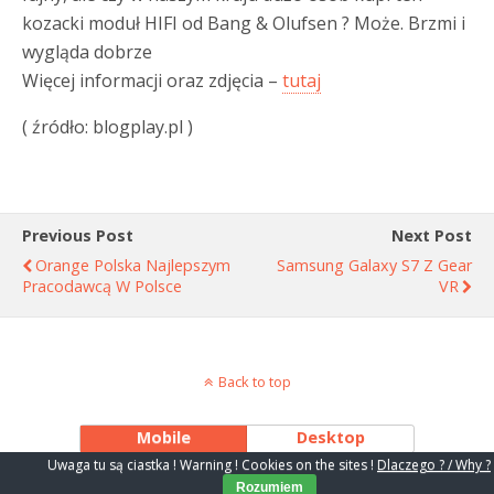
kozacki moduł HIFI od Bang & Olufsen ? Może. Brzmi i
wygląda dobrze
Więcej informacji oraz zdjęcia –
tutaj
( źródło: blogplay.pl )
Previous Post
Next Post
Orange Polska Najlepszym
Samsung Galaxy S7 Z Gear
Pracodawcą W Polsce
VR
Back to top
Mobile
Desktop
Uwaga tu są ciastka ! Warning ! Cookies on the sites !
Dlaczego ? / Why ?
Rozumiem