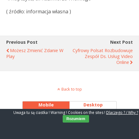
( źródło: informacja własna )
Previous Post
Next Post
Możesz Zmienić Zdanie W
Cyfrowy Polsat Rozbudowuje
Play
Zespół Ds. Usług Video
Online
Back to top
Mobile
Desktop
Uwaga tu są ciastka ! Warning ! Cookies on the sites !
Dlaczego ? / Why ?
Rozumiem