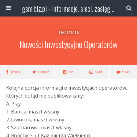
gsm.biz.pl - informacje, sieci, zasięg technologie
16/03/2016
Nowości Inwestycyjne Operatorów
Share
Tweet
Pin
Mail
SMS
Kolejna porcja informacji o inwestycjach operatorów,
których dotąd nie publikowaliśmy:
A. Play:
1. Babica, maszt własny
2. Jawornik, maszt własny
3. Szufnarowa, maszt własny
4. Ropczyce, ul. Kazimierza Wielkiego