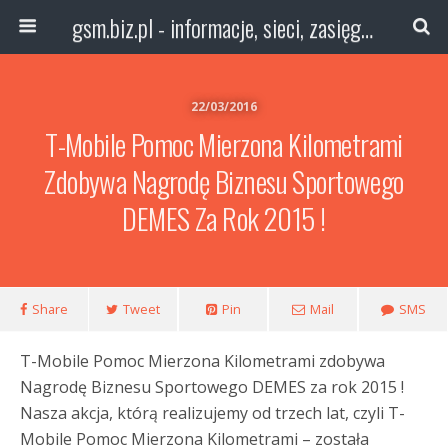
gsm.biz.pl - informacje, sieci, zasięg technologie
22/03/2016
T-Mobile Pomoc Mierzona Kilometrami
Zdobywa Nagrodę Biznesu Sportowego
DEMES Za Rok 2015 !
Share
Tweet
Pin
Mail
SMS
T-Mobile Pomoc Mierzona Kilometrami zdobywa
Nagrodę Biznesu Sportowego DEMES za rok 2015 !
Nasza akcja, którą realizujemy od trzech lat, czyli T-
Mobile Pomoc Mierzona Kilometrami – została