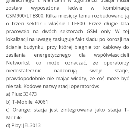
granicznego z Niemcami w Zgorzelcu. Stacja Plusa
została wyposażona ledwie w kombinację
GSM900/LTE800. Kilka miesięcy temu rozbudowano ją
o trzeci sektor i właśnie LTE800. Przez długie lata
pracowała na dwóch sektorach GSM only. W tej
lokalizacji na uwagę zasługuje fakt śladu po korozji na
ścianie budynku, przy której biegnie tor kablowy do
zasilania energetycznego dla współwłaścicieli
Networks!, co może oznaczać, że operatorzy
niedostatecznie nadzorują swoje stacje,
prawdopodobnie nie mając wiedzy, że coś może być
nie tak. Kodowe nazwy stacji operatorów:
a) Plus: 33473
b) T-Mobile: 49061
c) Orange: stacja jest zintegrowana jako stacja T-
Mobile
d) Play: JEL3013