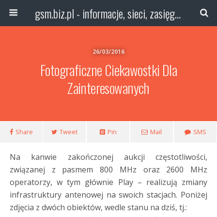
gsm.biz.pl - informacje, sieci, zasięg technologie
26/03/2016
Fotograficzne Ciekawostki Dla
Zainteresowanych
Share
Tweet
Pin
Mail
SMS
Na kanwie zakończonej aukcji częstotliwości,
związanej z pasmem 800 MHz oraz 2600 MHz
operatorzy, w tym głównie Play – realizują zmiany
infrastruktury antenowej na swoich stacjach. Poniżej
zdjęcia z dwóch obiektów, wedle stanu na dziś, tj.: