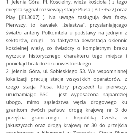
1. Jelenia Góra, Pl. Kościelny, wieża kościoła ( z tego
miejsca sygnał rozsiewają stacje Plusa [ BT33522] oraz
Play [JEL3007] ). Na uwagę zasługują dwa fakty.
Pierwszy, to kawałek „żelastwa”, przysłaniającego
światło anteny Polkomtela u podstawy na jednym z
sektorów, drugi – to faktyczna dewastacja okiennic
kościelnej wieży, co świadczy o kompletnym braku
wyczucia historycznego charakteru tego miejsca i
poniekąd brak dozoru inwestorskiego
2. Jelenia Góra, ul. Sobieskiego 53. We wspomnianej
lokalizacji pracują stacje wszystkich operatorów, z
czego stacja Plusa, który przyszedł tu pierwszy,
uruchamiając BSC – jest wyposażona najbardziej
ubogo, mimo sąsiedztwa węzła drogowego ku
granicom dwóch państw: drogą krajową nr 3 do
przejścia granicznego z Republiką Czeską w
Jakuszycach oraz drogą krajową nr 30 do przejścia