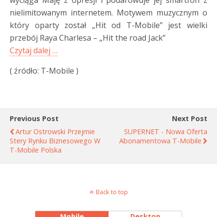
wyciąga Maję z opresji i podarowuje jej smartfon z
nielimitowanym internetem. Motywem muzycznym o
który oparty został „Hit od T-Mobile” jest wielki
przebój Raya Charlesa – „Hit the road Jack”
Czytaj dalej …
( źródło: T-Mobile )
Previous Post
Next Post
Artur Ostrowski Przejmie
SUPERNET - Nowa Oferta
Stery Rynku Biznesowego W
Abonamentowa T-Mobile
T-Mobile Polska
Back to top
Mobile
Desktop