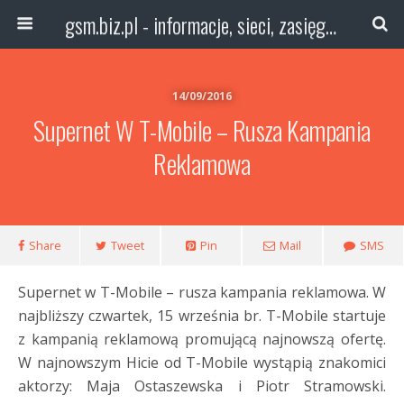
gsm.biz.pl - informacje, sieci, zasięg technologie
14/09/2016
Supernet W T-Mobile – Rusza Kampania
Reklamowa
Share
Tweet
Pin
Mail
SMS
Supernet w T-Mobile – rusza kampania reklamowa. W
najbliższy czwartek, 15 września br. T-Mobile startuje
z kampanią reklamową promującą najnowszą ofertę.
W najnowszym Hicie od T-Mobile wystąpią znakomici
aktorzy: Maja Ostaszewska i Piotr Stramowski.