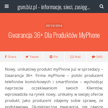
gsm.biz.pl - informacje, sieci, zasięg technologie
05/10/2016
Gwarancja 36+ Dla Produktów MyPhone
Share
Tweet
Pin
Mail
SMS
Nowy, unikatowy produkt myPhone już w sprzedaży –
Gwarancja 36+. Firma myPhone – polski producent
telefonów komórkowych i smartfonów – wychodząc
naprzeciw oczekiwaniom swoich Klientów,
wprowadziła na rynek nowy, unikalny w swojej ofercie
produkt. Jako producent zdajemy sobie sprawę, że
podstawowa, 24-miesięczna gwarancja, nie zawsze