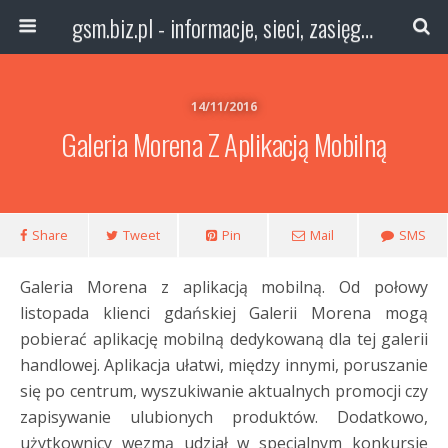
gsm.biz.pl - informacje, sieci, zasięg technologie
14/11/2016
Galeria Morena Z Aplikacją Mobilną
Share
Tweet
Pin
Mail
SMS
Galeria Morena z aplikacją mobilną. Od połowy
listopada klienci gdańskiej Galerii Morena mogą
pobierać aplikację mobilną dedykowaną dla tej galerii
handlowej. Aplikacja ułatwi, między innymi, poruszanie
się po centrum, wyszukiwanie aktualnych promocji czy
zapisywanie ulubionych produktów. Dodatkowo,
użytkownicy wezmą udział w specjalnym konkursie