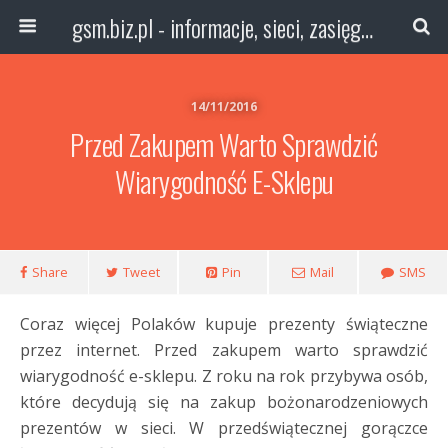
gsm.biz.pl - informacje, sieci, zasięg technologie
14/11/2016
Przed Zakupem Warto Sprawdzić
Wiarygodność E-Sklepu
Share
Tweet
Pin
Mail
SMS
Coraz więcej Polaków kupuje prezenty świąteczne
przez internet. Przed zakupem warto sprawdzić
wiarygodność e-sklepu. Z roku na rok przybywa osób,
które decydują się na zakup bożonarodzeniowych
prezentów w sieci. W przedświątecznej gorączce