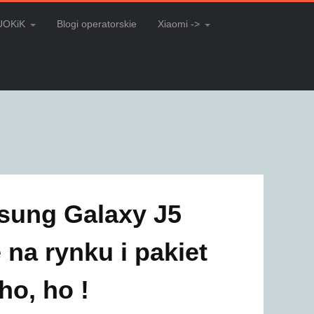
UOKiK
Blogi operatorskie
Xiaomi ->
sung Galaxy J5
 na rynku i pakiet
ho, ho !