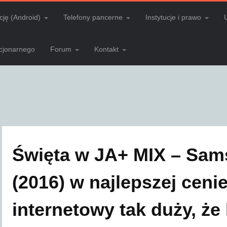
cję (Android)
Telefony pancerne
Instytucje i prawo
acjonarnego
Forum
Kontakt
Święta w JA+ MIX – Sam
(2016) w najlepszej cenie
internetowy tak duży, że 