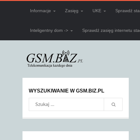
Informacje
Zasięg
UKE
Sprawdź sta
Inteligentny dom ->
Sprawdź zasięg internetu st
WYSZUKIWANIE W GSM.BIZ.PL