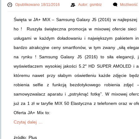
Opublikowano 18/11/2016
Autor:
gsmbiz
Możliwość
Święta w JA+ MIX – Samsung Galaxy J5 (2016) w najlepszej ce
ho ! Ruszyła świąteczna promocja w mixowej ofercie sieci 
usługami w każdym doładowaniu i największym pakietem in
bardzo atrakcyjne ceny smartfonów, w tym zwany „siłą elega
na rynku ! Samsung Galaxy J5 (2016) to siła elegancji,
wyświetlaczem wysokiej jakości 5.2″ HD SUPER AMOLED i a
któremu nawet przy słabym oświetleniu każde zdjęcie będz
robienia selfie z funkcją bezdotykowego robienia zdjęć
samowyzwalacz aparatu i „pstryknąć fotkę”. W mixowej ofer
już za 1 zł w taryfie MIX 50 Elastyczna z telefonem oraz w ofe
Oferta JA+ Mix to:
Czytaj dalej …
źródło: Plus