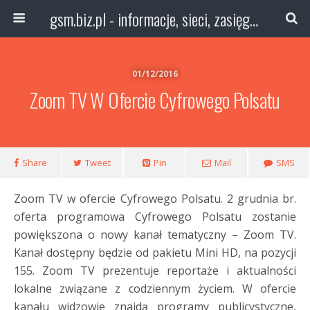
gsm.biz.pl - informacje, sieci, zasięg technologie
01/12/2016
Zoom TV W Ofercie Cyfrowego Polsatu
Share
Tweet
Pin
Mail
SMS
Zoom TV w ofercie Cyfrowego Polsatu. 2 grudnia br.
oferta programowa Cyfrowego Polsatu zostanie
powiększona o nowy kanał tematyczny – Zoom TV.
Kanał dostępny będzie od pakietu Mini HD, na pozycji
155. Zoom TV prezentuje reportaże i aktualności
lokalne związane z codziennym życiem. W ofercie
kanału widzowie znajdą programy publicystyczne,