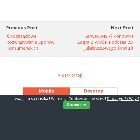
Previous Post
Next Post
Pozasądowe
SerwerSMS.pl Ponownie
Rozwiązywanie Sporów
Zagra Z WOŚP Podczas 25,
Konsumenckich
Jubileuszowego Finału
Back to top
Mobile
Desktop
Uwaga tu są ciastka ! Warning ! Cookies on the sites !
Dlaczego ? / Why ?
Rozumiem