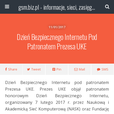
gsm.biz.pl - informacje, sieci, zasięg technologie
11/01/2017
Dzień Bezpiecznego Internetu Pod
Patronatem Prezesa UKE
Share
Tweet
Pin
Mail
SMS
Dzień Bezpiecznego Internetu pod patronatem
Prezesa UKE. Prezes UKE objął patronatem
honorowym Dzień Bezpiecznego Internetu,
organizowany 7 lutego 2017 r. przez Naukową i
Akademicką Sieć Komputerową (NASK) oraz Fundację