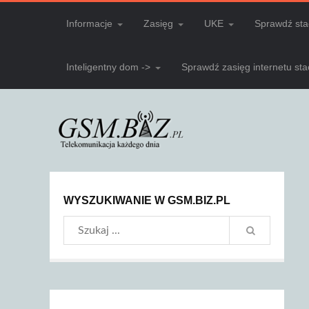
Informacje
Zasięg
UKE
Sprawdź sta
Inteligentny dom ->
Sprawdź zasięg internetu st
WYSZUKIWANIE W GSM.BIZ.PL