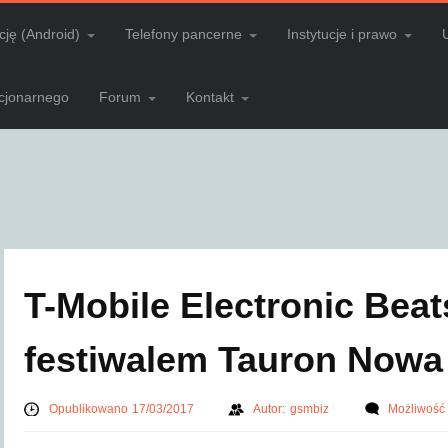
cję (Android)
Telefony pancerne
Instytucje i prawo
acjonarnego
Forum
Kontakt
T-Mobile Electronic Beat
festiwalem Tauron Nowa
Opublikowano 17/03/2017
Autor:
gsmbiz
Możliwość