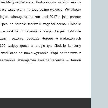
 Nowa Muzyka Katowice. Podczas gdy wciąż czekamy
uż pierwsze plany na tegoroczne wakacje. Wyjątkowy
ogie, zainauguruje sezon letni 2017 r. jako partner
pca na terenie festiwalu zagości scena T-Mobile
e – szykuje dodatkowe atrakcje. Projekt T-Mobile
ocznym sezonie, podczas którego w wydarzeniach
00 tysięcy gości, a drugie tyle śledziło koncerty
adszedł czas na nowe wyzwania. Stąd partnerstwo z
ezmiennie zbierającym świetne recenzje – Tauron