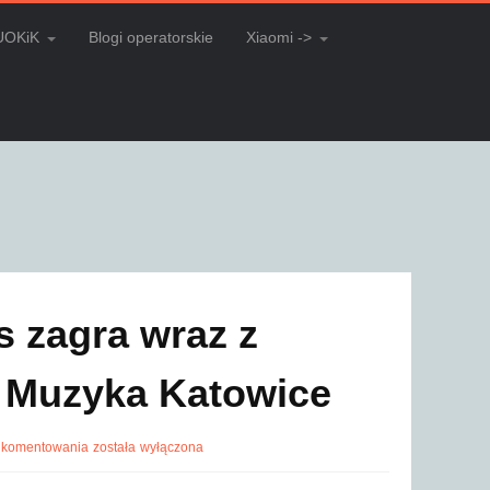
UOKiK
Blogi operatorskie
Xiaomi ->
s zagra wraz z
 Muzyka Katowice
 komentowania
została wyłączona