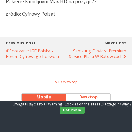
Pakiecie Familijnym Max HD na pozycji 72
źródło: Cyfrowy Polsat
Previous Post
Next Post
Spotkanie IGF Polska -
Samsung Otwiera Premium
Forum Cyfrowego Rozwoju
Service Plaza W Katowicach
Back to top
Mobile
Desktop
Uwaga tu są ciastka ! Warning ! Cookies on the sites !
Dlaczego ? / Why ?
Rozumiem