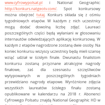
www.cyfrowypolsat.pl
i National Geographic:
http://konkurs.natgeotv.com/
. Spot konkursowy
można obejrzeć
tutaj
. Konkurs składa się z ośmiu
tygodniowych etapów. W każdym z nich uczestnicy
mogą dodać dowolną liczbę zdjęć. Laureaci
poszczególnych części będą wyłaniani w głosowaniu
internautów odwiedzających aplikację konkursową. W
każdym z etapów nagrodzone zostaną dwie osoby. Na
koniec konkursu wszyscy uczestnicy będą mieli szansę
wziąć udział w ścisłym finale. Dwunastu finalistom
konkursu zostaną przyznane atrakcyjne nagrody
finałowe, zaś dla szesnastu szczęśliwców
wytypowanych w poszczególnych tygodniach
przewidziano nagrody etapowe. Wyróżnione zdjęcia
wszystkich laureatów ścisłego finału zostaną
opublikowane w kalendarzu na 2018 r. Abonenci
Cyfrowego Polsatu znajdą National Geographic HD w