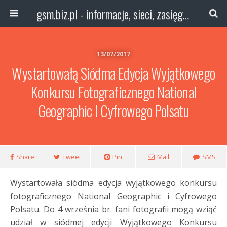
gsm.biz.pl - informacje, sieci, zasięg technologie
13/07/2017
Wystartowałą Siódma Edycja Wyjątkowego
Konkursu Fotograficznego National
Geographic I Cyfrowego Polsatu
Share
Tweet
Pin
Mail
SMS
Wystartowała siódma edycja wyjątkowego konkursu
fotograficznego National Geographic i Cyfrowego
Polsatu. Do 4 września br. fani fotografii mogą wziąć
udział w siódmej edycji Wyjątkowego Konkursu