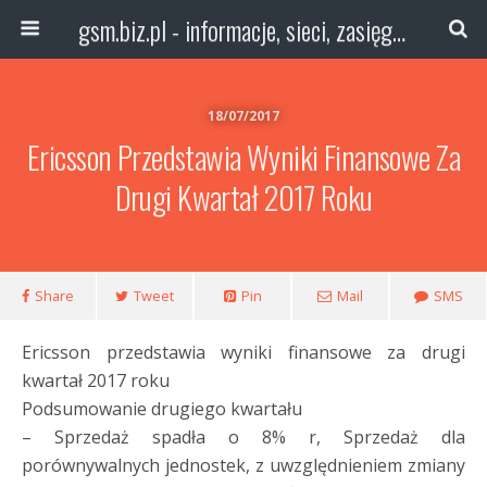
gsm.biz.pl - informacje, sieci, zasięg technologie
18/07/2017
Ericsson Przedstawia Wyniki Finansowe Za
Drugi Kwartał 2017 Roku
Share
Tweet
Pin
Mail
SMS
Ericsson przedstawia wyniki finansowe za drugi
kwartał 2017 roku
Podsumowanie drugiego kwartału
– Sprzedaż spadła o 8% r, Sprzedaż dla
porównywalnych jednostek, z uwzględnieniem zmiany