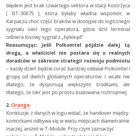
błędem jest brak czwartego sektora w stacji Kostrzyca
( BT-30675 ), która byłaby władna wspomóc w
Karpaczu choć część braków w dostępie do logicznego
sygnału sieci tego operatora, gdzie dziś terminal
odbiera losowy sygnał z „bylekąd”
Reasumując: jeśli Polkomtel pójdzie dalej tą
drogą, a właściciel nie postara się o realnych
doradców w zakresie strategii rozwoju podmiotu
– każdy dzień będzie coraz bardziej oddalał Polkomtel i
grupę od dwóch globalnych operatorów. I wcale nie
dlatego, że dysponują większymi środkami, ale
dlatego, że sieć jest po prostu budowana roztropniej
2.
Orange
Konkluzje: z danych w logu widać, że handover między
komórkami odbywa się w wielu miejscach diametralnie
inaczej, aniżeli w T-Mobile. Przy czym zaznaczyć