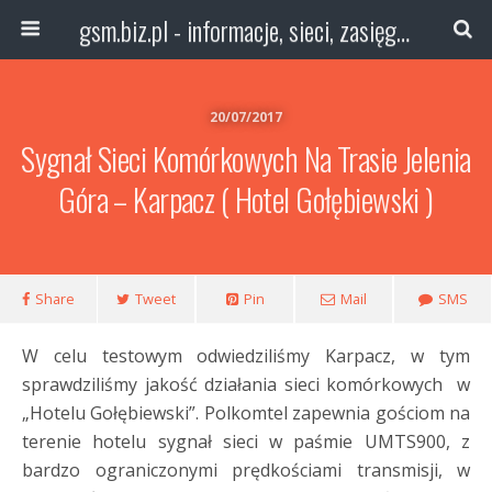
gsm.biz.pl - informacje, sieci, zasięg technologie
20/07/2017
Sygnał Sieci Komórkowych Na Trasie Jelenia
Góra – Karpacz ( Hotel Gołębiewski )
Share
Tweet
Pin
Mail
SMS
W celu testowym odwiedziliśmy Karpacz, w tym
sprawdziliśmy jakość działania sieci komórkowych w
„Hotelu Gołębiewski”. Polkomtel zapewnia gościom na
terenie hotelu sygnał sieci w paśmie UMTS900, z
bardzo ograniczonymi prędkościami transmisji, w