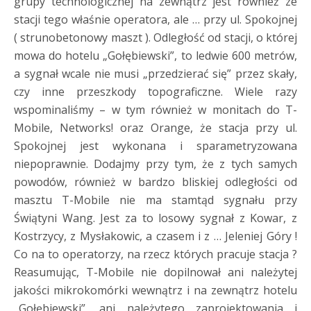
grupy technologicznej na zewnątrz jest również ze
stacji tego właśnie operatora, ale … przy ul. Spokojnej
( strunobetonowy maszt ). Odległość od stacji, o której
mowa do hotelu „Gołębiewski”, to ledwie 600 metrów,
a sygnał wcale nie musi „przedzierać się” przez skały,
czy inne przeszkody topograficzne. Wiele razy
wspominaliśmy – w tym również w monitach do T-
Mobile, Networks! oraz Orange, że stacja przy ul.
Spokojnej jest wykonana i sparametryzowana
niepoprawnie. Dodajmy przy tym, że z tych samych
powodów, również w bardzo bliskiej odległości od
masztu T-Mobile nie ma stamtąd sygnału przy
Świątyni Wang. Jest za to losowy sygnał z Kowar, z
Kostrzycy, z Mysłakowic, a czasem i z … Jeleniej Góry !
Co na to operatorzy, na rzecz których pracuje stacja ?
Reasumując, T-Mobile nie dopilnował ani należytej
jakości mikrokomórki wewnątrz i na zewnątrz hotelu
„Gołębiewski”, ani należytego zaprojektowania i