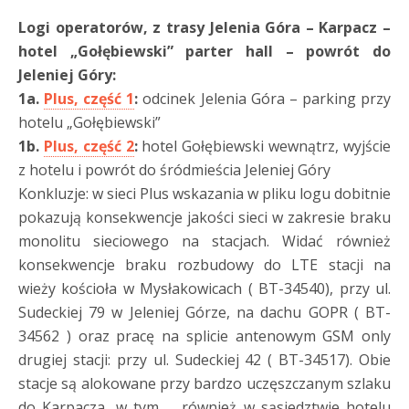
Logi operatorów, z trasy Jelenia Góra – Karpacz –
hotel „Gołębiewski” parter hall – powrót do
Jeleniej Góry:
1a.
Plus, część 1
:
odcinek Jelenia Góra – parking przy
hotelu „Gołębiewski”
1b.
Plus, część 2
:
hotel Gołębiewski wewnątrz, wyjście
z hotelu i powrót do śródmieścia Jeleniej Góry
Konkluzje: w sieci Plus wskazania w pliku logu dobitnie
pokazują konsekwencje jakości sieci w zakresie braku
monolitu sieciowego na stacjach. Widać również
konsekwencje braku rozbudowy do LTE stacji na
wieży kościoła w Mysłakowicach ( BT-34540), przy ul.
Sudeckiej 79 w Jeleniej Górze, na dachu GOPR ( BT-
34562 ) oraz pracę na splicie antenowym GSM only
drugiej stacji: przy ul. Sudeckiej 42 ( BT-34517). Obie
stacje są alokowane przy bardzo uczęszczanym szlaku
do Karpacza, w tym … również w sąsiedztwie hotelu