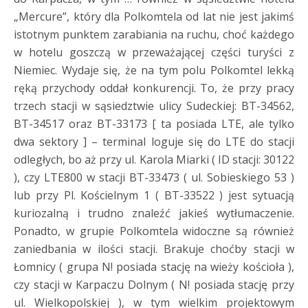
„Mercure”, który dla Polkomtela od lat nie jest jakimś
istotnym punktem zarabiania na ruchu, choć każdego
w hotelu goszczą w przeważającej części turyści z
Niemiec. Wydaje się, że na tym polu Polkomtel lekką
ręką przychody oddał konkurencji. To, że przy pracy
trzech stacji w sąsiedztwie ulicy Sudeckiej: BT-34562,
BT-34517 oraz BT-33173 [ ta posiada LTE, ale tylko
dwa sektory ] – terminal loguje się do LTE do stacji
odległych, bo aż przy ul. Karola Miarki ( ID stacji: 30122
), czy LTE800 w stacji BT-33473 ( ul. Sobieskiego 53 )
lub przy Pl. Kościelnym 1 ( BT-33522 ) jest sytuacją
kuriozalną i trudno znaleźć jakieś wytłumaczenie.
Ponadto, w grupie Polkomtela widoczne są również
zaniedbania w ilości stacji. Brakuje choćby stacji w
Łomnicy ( grupa N! posiada stację na wieży kościoła ),
czy stacji w Karpaczu Dolnym ( N! posiada stację przy
ul. Wielkopolskiej ), w tym wielkim projektowym