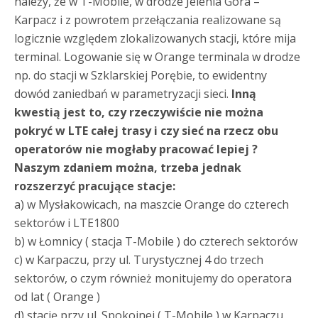
należy, że w T-Mobile, w drodze Jelenia Góra –
Karpacz i z powrotem przełączania realizowane są
logicznie względem zlokalizowanych stacji, które mija
terminal. Logowanie się w Orange terminala w drodze
np. do stacji w Szklarskiej Porębie, to ewidentny
dowód zaniedbań w parametryzacji sieci.
Inną
kwestią jest to, czy rzeczywiście nie można
pokryć w LTE całej trasy i czy sieć na rzecz obu
operatorów nie mogłaby pracować lepiej ?
Naszym zdaniem można, trzeba jednak
rozszerzyć pracujące stacje:
a) w Mysłakowicach, na maszcie Orange do czterech
sektorów i LTE1800
b) w Łomnicy ( stacja T-Mobile ) do czterech sektorów
c) w Karpaczu, przy ul. Turystycznej 4 do trzech
sektorów, o czym również monitujemy do operatora
od lat ( Orange )
d) stację przy ul. Spokojnej ( T-Mobile ) w Karpaczu