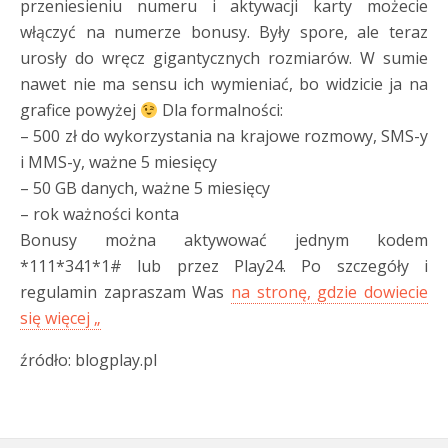
przeniesieniu numeru i aktywacji karty możecie
włączyć na numerze bonusy. Były spore, ale teraz
urosły do wręcz gigantycznych rozmiarów. W sumie
nawet nie ma sensu ich wymieniać, bo widzicie ja na
grafice powyżej
Dla formalności:
– 500 zł do wykorzystania na krajowe rozmowy, SMS-y
i MMS-y, ważne 5 miesięcy
– 50 GB danych, ważne 5 miesięcy
– rok ważności konta
Bonusy można aktywować jednym kodem
*111*341*1# lub przez Play24. Po szczegóły i
regulamin zapraszam Was
na stronę, gdzie dowiecie
się więcej „
źródło: blogplay.pl