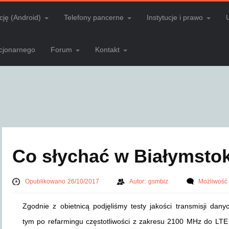
cję (Android)
Telefony pancerne
Instytucje i prawo
acjonarnego
Forum
Kontakt
Co słychać w Białymsto
Opublikowano 26/10/2017
Autor:
gsmbiz
Możliwość
Zgodnie z obietnicą podjęliśmy testy jakości transmisji dany
tym po refarmingu częstotliwości z zakresu 2100 MHz do LTE