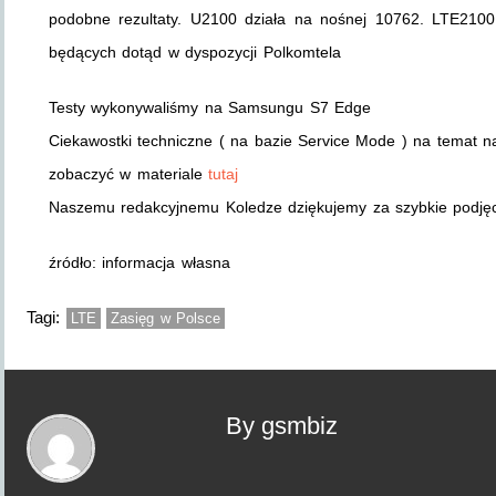
podobne rezultaty. U2100 działa na nośnej 10762. LTE2100
będących dotąd w dyspozycji Polkomtela
Testy wykonywaliśmy na Samsungu S7 Edge
Ciekawostki techniczne ( na bazie Service Mode ) na temat
zobaczyć w materiale
tutaj
Naszemu redakcyjnemu Koledze dziękujemy za szybkie podję
źródło: informacja własna
Tagi:
LTE
Zasięg w Polsce
By gsmbiz