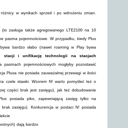
óżnicy w wynikach sprzed i po wdrożeniu zmian.
ry (to zasługa także agregowanego LTE2100 na 10
one pasma pojemnościowe. W przypadku, kiedy Plus
 bywa bardzo słabo (nawet roaming w Play bywa
 stacji
i unifikację technologii na stacjach
na pasmach pojemnościowych mogłyby pozostawić
ja Plusa nie posiada zauważalnej przewagi w ilości
sa na czele stawki. Wzorem N! warto pomyśleć też o
zej części brak jest zasięgu), jak też dobudowanie
 Plus posiada piko, zapewniającą zasięg tylko na
a brak zasięgu). Konkurencja w postaci N! posiada
iekcie
ośnych) dają bardzo