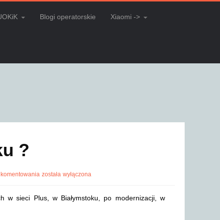
UOKiK
Blogi operatorskie
Xiaomi ->
ku ?
 komentowania
została wyłączona
ch w sieci Plus, w Białymstoku, po modernizacji, w