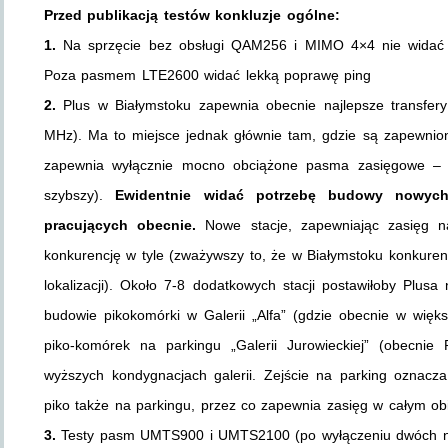
Przed publikacją testów konkluzje ogólne:
1.
Na sprzęcie bez obsługi QAM256 i MIMO 4×4 nie widać r
Poza pasmem LTE2600 widać lekką poprawę ping
2.
Plus w Białymstoku zapewnia obecnie najlepsze transfe
MHz). Ma to miejsce jednak głównie tam, gdzie są zapewni
zapewnia wyłącznie mocno obciążone pasma zasięgowe –
szybszy).
Ewidentnie widać potrzebę budowy nowych
pracujących obecnie.
Nowe stacje, zapewniając zasięg 
konkurencję w tyle (zważywszy to, że w Białymstoku konkurenc
lokalizacji). Około 7-8 dodatkowych stacji postawiłoby Plu
budowie pikokomórki w Galerii „Alfa” (gdzie obecnie w więks
piko-komórek na parkingu „Galerii Jurowieckiej” (obecnie
wyższych kondygnacjach galerii. Zejście na parking oznacz
piko także na parkingu, przez co zapewnia zasięg w całym ob
3.
Testy pasm UMTS900 i UMTS2100 (po wyłączeniu dwóch n