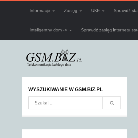
Informacje
Zasięg
UKE
Sprawdź sta
Inteligentny dom ->
Sprawdź zasięg internetu st
WYSZUKIWANIE W GSM.BIZ.PL