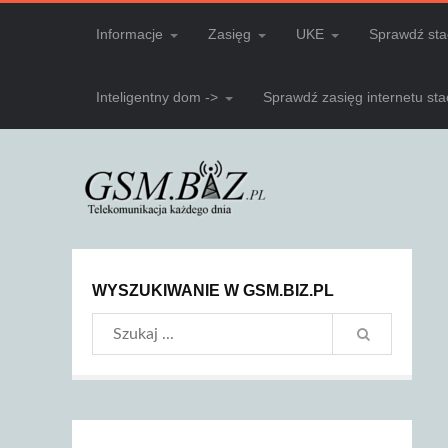
Informacje
Zasięg
UKE
Sprawdź sta
Inteligentny dom ->
Sprawdź zasięg internetu st
WYSZUKIWANIE W GSM.BIZ.PL