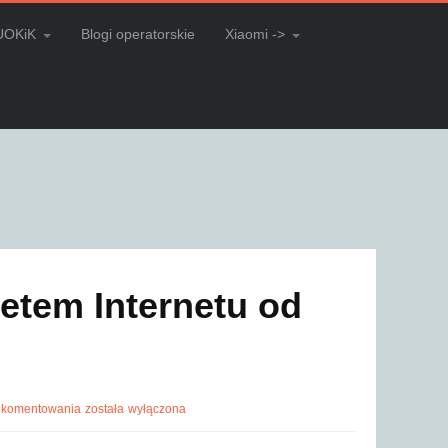
UOKiK
Blogi operatorskie
Xiaomi ->
etem Internetu od
 komentowania
została wyłączona