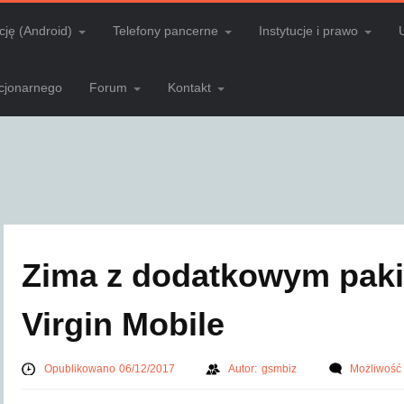
cję (Android)
Telefony pancerne
Instytucje i prawo
acjonarnego
Forum
Kontakt
Zima z dodatkowym paki
Virgin Mobile
Opublikowano 06/12/2017
Autor:
gsmbiz
Możliwość