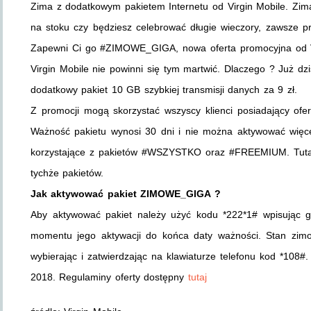
Zima z dodatkowym pakietem Internetu od Virgin Mobile. Zima 
na stoku czy będziesz celebrować długie wieczory, zawsze p
Zapewni Ci go #ZIMOWE_GIGA, nowa oferta promocyjna od Vir
Virgin Mobile nie powinni się tym martwić. Dlaczego ? Już
dodatkowy pakiet 10 GB szybkiej transmisji danych za 9 zł.
Z promocji mogą skorzystać wszyscy klienci posiadający ofer
Ważność pakietu wynosi 30 dni i nie można aktywować więc
korzystające z pakietów #WSZYSTKO oraz #FREEMIUM. Tut
tychże pakietów.
Jak aktywować pakiet ZIMOWE_GIGA ?
Aby aktywować pakiet należy użyć kodu *222*1# wpisując g
momentu jego aktywacji do końca daty ważności. Stan zim
wybierając i zatwierdzając na klawiaturze telefonu kod *108#
2018. Regulaminy oferty dostępny
tutaj