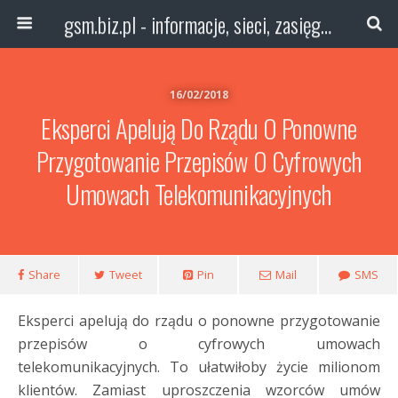
gsm.biz.pl - informacje, sieci, zasięg technologie
16/02/2018
Eksperci Apelują Do Rządu O Ponowne
Przygotowanie Przepisów O Cyfrowych
Umowach Telekomunikacyjnych
Share
Tweet
Pin
Mail
SMS
Eksperci apelują do rządu o ponowne przygotowanie
przepisów o cyfrowych umowach
telekomunikacyjnych. To ułatwiłoby życie milionom
klientów. Zamiast uproszczenia wzorców umów