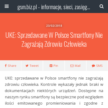
gsm.biz.pl - informacje, sieci, zasięg technologie
23/02/2018
UKE: Sprzedawane W Polsce Smartfony Nie
Zagrażają Zdrowiu Człowieka
Share
Tweet
Pin
Mail
SMS
UKE: sprzedawane w Polsce smartfony nie zagrażają
zdrowiu człowieka. Kontrole wykazały jednak braki w
dokumentacjach niektórych urządzeń. Dostępne na
naszym rynku smartfony są bezpieczne pod względem
ilości emitowanego promieniowania i zgodne z