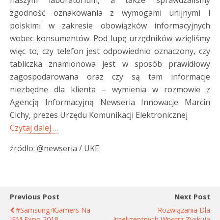
naszym laboratorium, a także sprawdzaliśmy
zgodność oznakowania z wymogami unijnymi i
polskimi w zakresie obowiązków informacyjnych
wobec konsumentów. Pod lupę urzędników wzięliśmy
więc to, czy telefon jest odpowiednio oznaczony, czy
tabliczka znamionowa jest w sposób prawidłowy
zagospodarowana oraz czy są tam informacje
niezbędne dla klienta – wymienia w rozmowie z
Agencją Informacyjną Newseria Innowacje Marcin
Cichy, prezes Urzędu Komunikacji Elektronicznej
Czytaj dalej …
źródło: @newseria / UKE
Previous Post
Next Post
#Samsung4Gamers Na
Rozwiązania Dla
IEM Expo 2018
Inteligentnych Wnętrz Zyskują