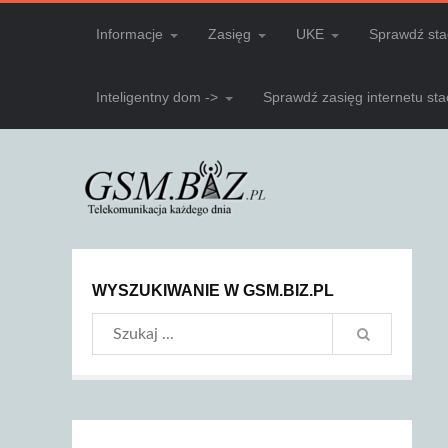
Informacje
Zasięg
UKE
Sprawdź sta
Inteligentny dom ->
Sprawdź zasięg internetu st
WYSZUKIWANIE W GSM.BIZ.PL