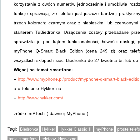
korzystanie z dwóch numerów jednocześnie i umożliwia rozdz
funkcje sprawiają, że telefon jest jeszcze bardziej praktycz
trzech kolorach: czarnym oraz z niebieskimi lub czerwonymi 
starterem TuBiedronka. Urządzenia zostały przebadane prze
sprawdziła je pod kątem funkcjonalności, łatwości obsługi,
myPhone Q-Smart Black Edition (cena 249 zł) oraz telef
wszystkich sklepach sieci Biedronka do 27 kwietnia br. lub d
Więcej na temat smartfona:
–
http://www.myphone.pl/product/myphone-q-smart-black-editio
a o telefonie Hykker na:
–
http://www.hykker.com/
źródło: mPTech ( dawniej MyPhone )
Tagi:
Biedronka
Hykker
Hykker Classic II
myPhone
proste telef
tanie smartfony
telefony klasyczne