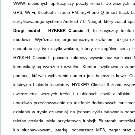
WWW, ulubionych aplikacji czy poczty e-mail. Do ważnych fu
GPS, Wi-Fi, Bluetooth i radio FM. myPhone Q-Smart Black Edi
certyfikowanego systemu Android 7.0 Nougat, który został sp
Drugi model – HYKKER Classic II
, to klasyczny telefo
obudowie. Wyróżnia się ergonomicznym kształtem, dzięki cz
spodobać się tym użytkownikom, którzy szczególnie cenią tr
HYKKER Classic II posiada kolorowy wyświetlacz wielkości 
komunikaty są wyraźne i czytelne. Komfort użytkowania zape
pomocą, których wybieranie numeru jest bajecznie łatwe. Co
intuicyjna blokada klawiatury. HYKKER Classic II został wy
uwiecznienie ważnych treści i ulubionych chwil z bliski
umożliwia przechowywanie na telefonie dodatkowych multimed
działania w trybie czuwania) na jednym cyklu ładowania od
telefon posiada wiele przydatnych funkcji: Bluetooth umożl
lub słuchawkowym, latarkę, odtwarzacz MP3, zegar oraz 