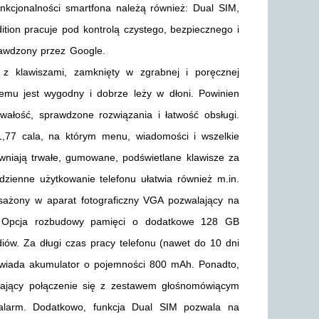
nkcjonalności smartfona należą również: Dual SIM,
tion pracuje pod kontrolą czystego, bezpiecznego i
rawdzony przez Google.
n z klawiszami, zamknięty w zgrabnej i poręcznej
emu jest wygodny i dobrze leży w dłoni. Powinien
wałość, sprawdzone rozwiązania i łatwość obsługi.
1,77 cala, na którym menu, wiadomości i wszelkie
wniają trwałe, gumowane, podświetlane klawisze za
dzienne użytkowanie telefonu ułatwia również m.in.
posażony w aparat fotograficzny VGA pozwalający na
mi. Opcja rozbudowy pamięci o dodatkowe 128 GB
iów. Za długi czas pracy telefonu (nawet do 10 dni
powiada akumulator o pojemności 800 mAh. Ponadto,
iwiający połączenie się z zestawem głośnomówiącym
alarm. Dodatkowo, funkcja Dual SIM pozwala na