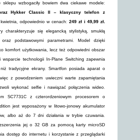
ę sklepu wzbogaciły bowiem dwa ciekawe modele:
raz Hykker Classic II – klasyczny telefon z
 kwietnia, odpowiednio w cenach:
249 zł i 49,99 zł.
 charakteryzuje się elegancką stylistyką, smukłą
 oraz podstawowymi parametrami. Model dzięki
lko komfort użytkowania, lecz też odpowiedni obszar
i wsparcie technologii In-Plane Switching zapewnia
y niż tradycyjne ekrany. Smartfon posiada aparat o
więc z powodzeniem uwieczni warte zapamiętania
zwoli wykonać selfie i nawiązać połączenia wideo.
dtrum SC7731C z czterordzeniowym procesorem o
tion jest wyposażony w litowo-jonowy akumulator
, albo aż do 7 dni działania w trybie czuwania.
zszerzenia jej o 32 GB za pomocą karty microSD
 dostęp do internetu i korzystanie z przeglądarki