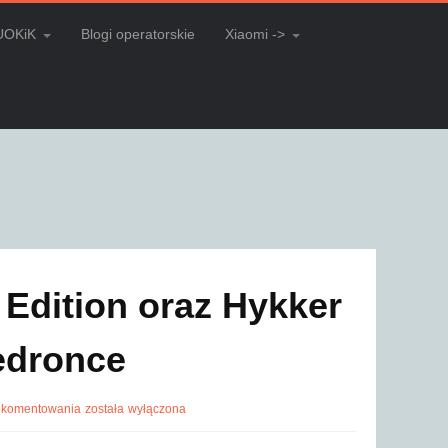
UOKiK
Blogi operatorskie
Xiaomi ->
Edition oraz Hykker
iedronce
 komentowania
została wyłączona