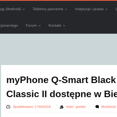
cję (Android)
Telefony pancerne
Instytucje i prawo
acjonarnego
Forum
Kontakt
myPhone Q-Smart Black 
Classic II dostępne w B
Opublikowano 17/04/2018
Autor:
gsmbiz
Możliwość