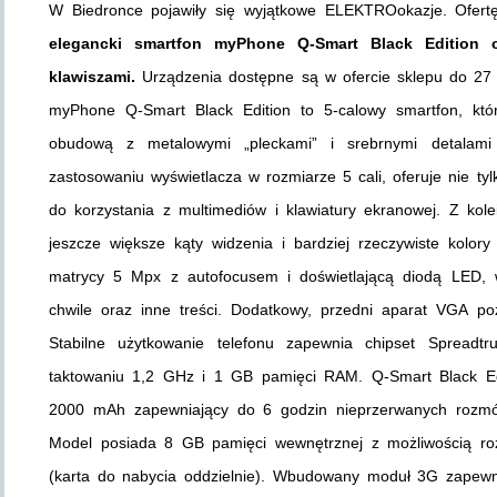
W Biedronce pojawiły się wyjątkowe ELEKTROokazje. Ofert
elegancki smartfon myPhone Q-Smart Black Edition o
klawiszami.
Urządzenia dostępne są w ofercie sklepu do 27
myPhone Q-Smart Black Edition to 5-calowy smartfon, który
obudową z metalowymi „pleckami” i srebrnymi detalami
zastosowaniu wyświetlacza w rozmiarze 5 cali, oferuje nie ty
do korzystania z multimediów i klawiatury ekranowej. Z kole
jeszcze większe kąty widzenia i bardziej rzeczywiste kolor
matrycy 5 Mpx z autofocusem i doświetlającą diodą LED, 
chwile oraz inne treści. Dodatkowy, przedni aparat VGA po
Stabilne użytkowanie telefonu zapewnia chipset Sprea
taktowaniu 1,2 GHz i 1 GB pamięci RAM. Q-Smart Black Edi
2000 mAh zapewniający do 6 godzin nieprzerwanych rozmów
Model posiada 8 GB pamięci wewnętrznej z możliwością ro
(karta do nabycia oddzielnie). Wbudowany moduł 3G zapewnia