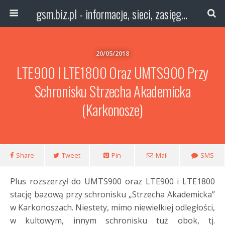
gsm.biz.pl - informacje, sieci, zasięg technologie
20/05/2018
LTE900 I LTE1800 Oraz UMTS900 Przy
Schronisku Strzecha Akademicka
(Karkonosze)
Share
Tweet
Pin
Mail
SMS
Plus rozszerzył do UMTS900 oraz LTE900 i LTE1800
stację bazową przy schronisku „Strzecha Akademicka”
w Karkonoszach. Niestety, mimo niewielkiej odległości,
w kultowym, innym schronisku tuż obok, tj.