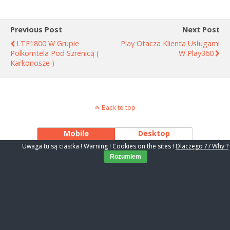
Previous Post
Next Post
LTE1800 W Grupie
Play Otacza Klienta Usługami
Polkomtela Pod Szrenicą (
W Play360
Karkonosze )
Back to top
Mobile
Desktop
Uwaga tu są ciastka ! Warning ! Cookies on the sites !
Dlaczego ? / Why ?
Rozumiem