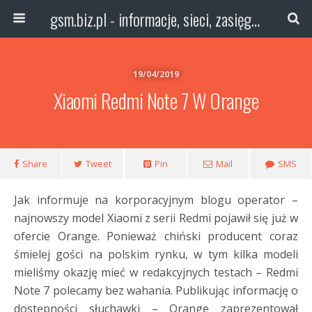
gsm.biz.pl - informacje, sieci, zasięg technologie
19/04/2019
Xiaomi Redmi Note 7 W Orange
Share
Tweet
Pin
Mail
SMS
Jak informuje na korporacyjnym blogu operator –
najnowszy model Xiaomi z serii Redmi pojawił się już w
ofercie Orange. Ponieważ chiński producent coraz
śmielej gości na polskim rynku, w tym kilka modeli
mieliśmy okazję mieć w redakcyjnych testach – Redmi
Note 7 polecamy bez wahania. Publikując informację o
dostępności słuchawki – Orange zaprezentował