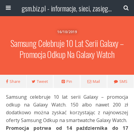
gsm.biz.pl - informacje, sieci, zasięg technologie
16/10/2019
Samsung Celebruje 10 Lat Serii Galaxy –
Promocja Odkup Na Galaxy Watch
Share
Tweet
Pin
Mail
SMS
Samsung celebruje 10 lat serii Galaxy – promocja
odkup na Galaxy Watch. 150 albo nawet 200 zł
dodatkowo można zyskać korzystając z najnowszej
oferty Samsung Odkup na smartwatche Galaxy Watch.
Promocja potrwa od 14 października do 17