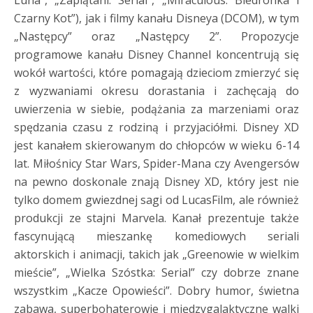
Luna”, „Zaplątani: Serial”, „Miraculous: Biedronka i
Czarny Kot”), jak i filmy kanału Disneya (DCOM), w tym
„Następcy” oraz „Następcy 2”. Propozycje
programowe kanału Disney Channel koncentrują się
wokół wartości, które pomagają dzieciom zmierzyć się
z wyzwaniami okresu dorastania i zachęcają do
uwierzenia w siebie, podążania za marzeniami oraz
spędzania czasu z rodziną i przyjaciółmi. Disney XD
jest kanałem skierowanym do chłopców w wieku 6-14
lat. Miłośnicy Star Wars, Spider-Mana czy Avengersów
na pewno doskonale znają Disney XD, który jest nie
tylko domem gwiezdnej sagi od LucasFilm, ale również
produkcji ze stajni Marvela. Kanał prezentuje także
fascynującą mieszankę komediowych seriali
aktorskich i animacji, takich jak „Greenowie w wielkim
mieście”, „Wielka Szóstka: Serial” czy dobrze znane
wszystkim „Kacze Opowieści”. Dobry humor, świetna
zabawa, superbohaterowie i międzygalaktyczne walki