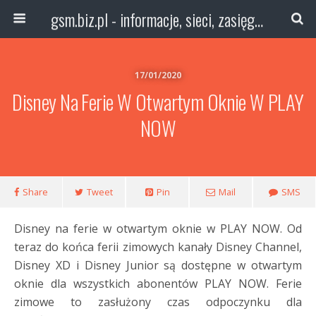
gsm.biz.pl - informacje, sieci, zasięg technologie
17/01/2020
Disney Na Ferie W Otwartym Oknie W PLAY
NOW
Share
Tweet
Pin
Mail
SMS
Disney na ferie w otwartym oknie w PLAY NOW. Od
teraz do końca ferii zimowych kanały Disney Channel,
Disney XD i Disney Junior są dostępne w otwartym
oknie dla wszystkich abonentów PLAY NOW. Ferie
zimowe to zasłużony czas odpoczynku dla