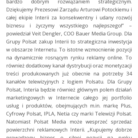
bardzo dobrym rozwiązaniem strategicznym.
Dziękujemy Prezesowi Zarządu Arturowi Potockiemu i
całej ekipie Interii za konsekwentny i udany rozwój
biznesu i życzymy wszystkiego najlepszego!” –
powiedział Veit Dengler, COO Bauer Media Group. Dla
Grupy Polsat zakup Interii to strategiczna inwestycja
w obszarze Internetu. To istotne wzmocnienie pozycji
na dynamicznie rosnącym rynku reklamy online. To
również dodatkowy kanał dystrybucji oraz monetyzacji
treści produkowanych już obecnie na potrzeby 34
kanałów telewizyjnych z logiem Polsatu. Dla Grupy
Polsat, Interia będzie również głównym polem działań
marketingowych w Internecie całego jej portfolio
usług i produktów, obejmujących m.in. markę Plus,
Cyfrowy Polsat, IPLA, Netia czy marki Telewizji Polsat.
Natomiast Polsat Media może wesprzeć sprzedaż
powierzchni reklamowych Interii. „Kupujemy dobrze
prowadzony biznes o silnej pozycji na rynku