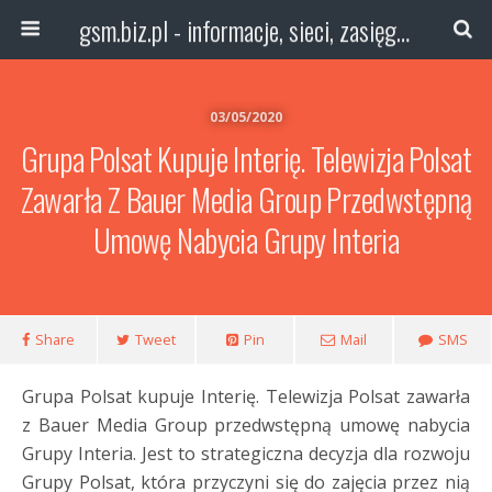
gsm.biz.pl - informacje, sieci, zasięg technologie
03/05/2020
Grupa Polsat Kupuje Interię. Telewizja Polsat
Zawarła Z Bauer Media Group Przedwstępną
Umowę Nabycia Grupy Interia
Share
Tweet
Pin
Mail
SMS
Grupa Polsat kupuje Interię. Telewizja Polsat zawarła
z Bauer Media Group przedwstępną umowę nabycia
Grupy Interia. Jest to strategiczna decyzja dla rozwoju
Grupy Polsat, która przyczyni się do zajęcia przez nią