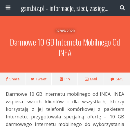
gsm.biz.pl - informacje, sieci, zasięg technologie
07/05/2020
Darmowe 10 GB Internetu Mobilnego Od
INEA
Share
Tweet
Pin
Mail
SMS
Darmowe 10 GB internetu mobilnego od INEA. INEA
wspiera swoich klientów i dla wszystkich, którzy
korzystają z jej telefonii komórkowej z pakietem
Internetu, przygotowała specjalną ofertę – 10 GB
darmowego Internetu mobilnego do wykorzystania