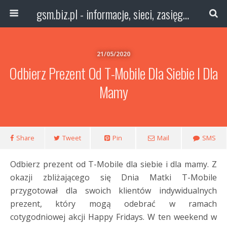
gsm.biz.pl - informacje, sieci, zasięg technologie
21/05/2020
Odbierz Prezent Od T-Mobile Dla Siebie I Dla
Mamy
Share
Tweet
Pin
Mail
SMS
Odbierz prezent od T-Mobile dla siebie i dla mamy. Z
okazji zbliżającego się Dnia Matki T-Mobile
przygotował dla swoich klientów indywidualnych
prezent, który mogą odebrać w ramach
cotygodniowej akcji Happy Fridays. W ten weekend w