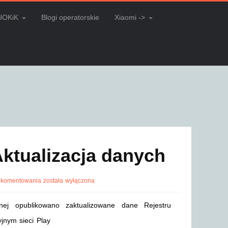
UOKiK
Blogi operatorskie
Xiaomi ->
Aktualizacja danych
 komentowania
została wyłączona
nej opublikowano zaktualizowane dane Rejestru
jnym sieci Play