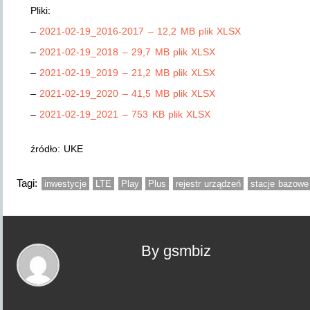
Pliki:
–
2021-02-19_2016-2017 – 12,2 MB plik XLSX
–
2021-02-19_2018 – 29,7 MB plik XLSX
–
2021-02-19_2019 – 21,2 MB plik XLSX
–
2021-02-19_2020 – 41,5 MB plik XLSX
–
2021-02-19_2021 – 753 KB plik XLSX
źródło: UKE
Tagi:
inwestycje
LTE
Play
Plus
rejestr urządzeń
stacje bazowe
By gsmbiz