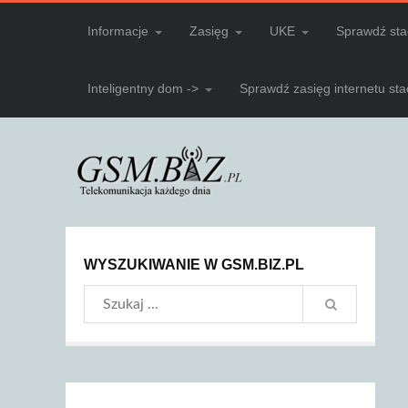
Informacje
Zasięg
UKE
Sprawdź sta
Inteligentny dom ->
Sprawdź zasięg internetu st
WYSZUKIWANIE W GSM.BIZ.PL