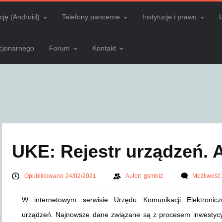
cję (Android)
Telefony pancerne
Instytucje i prawo
acjonarnego
Forum
Kontakt
UKE: Rejestr urządzeń. 
Opublikowano 24/02/2021
Autor:
gsmbiz
Możliwość
W internetowym serwisie Urzędu Komunikacji Elektronicz
urządzeń. Najnowsze dane związane są z procesem inwestycy