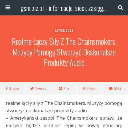
gsm.biz.pl - informacje, sieci, zasięg technologie
23/03/2021
Realme Łączy Siły Z The Chainsmokers.
Muzycy Pomogą Stworzyć Doskonalsze
Produkty Audio
Share
Tweet
Pin
Mail
SMS
realme łączy siły z The Chainsmokers. Muzycy pomogą
stworzyć doskonalsze produkty audio.
– Amerykański zespół The Chainsmokers sprawi, że
muzyka będzie brzmieć lepiej w nowej generacji