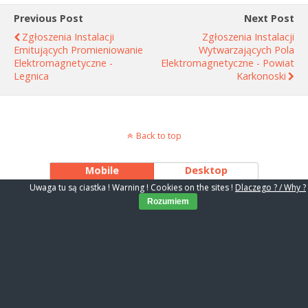
Previous Post
Next Post
Zgłoszenia Instalacji
Zgłoszenia Instalacji
Emitujących Promieniowanie
Wytwarzających Pola
Elektromagnetyczne -
Elektromagnetyczne - Powiat
Legnica
Karkonoski
Back to top
Mobile
Desktop
Uwaga tu są ciastka ! Warning ! Cookies on the sites !
Dlaczego ? / Why ?
Rozumiem