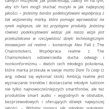
samych muzyków. Jak podkreślają, zależy im na tym,
aby ich fani mogli słuchać muzyki w jak najlepszej
jakości.
– Jesteśmy bardzo podekscytowani współpracą z
tak wizjonerską marką, która pomaga wprowadzać na
rynek najlepsze, ale też przystępne produkty. Jesteśmy
również podekscytowani widząc jak nasza wizja jest
przekształcana w rzeczywistość dzięki technologicznym
innowacjom od realme
– komentuje Alex Pall z The
Chainsmokers. Współpraca realme z The
Chainsmokers odzwierciedla ducha odwagi i
nonkonformizmu – dwóch cech młodego pokolenia,
które marka przekuła w swoje motto
Dare To Leap
(z
ang. odważ się wykonać skok). Ambicją realme jest
wyznaczanie trendów i dostarczanie młodym ludziom
nie tylko najnowocześniejszych smartfonów, ale też
produktów smart audio – wygodnych w obsłudze,
bezprzewodowych i oferujących dźwięk najwyższej
jakości.
– Widzimy rosnącą siłę młodego pokolenia,