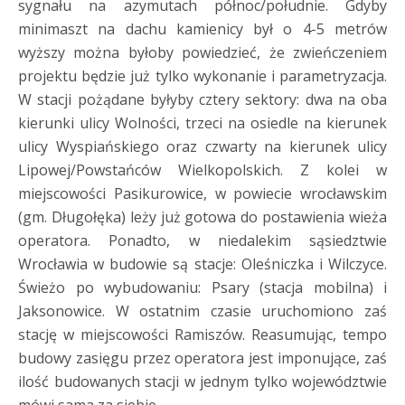
sygnału na azymutach północ/południe. Gdyby
minimaszt na dachu kamienicy był o 4-5 metrów
wyższy można byłoby powiedzieć, że zwieńczeniem
projektu będzie już tylko wykonanie i parametryzacja.
W stacji pożądane byłyby cztery sektory: dwa na oba
kierunki ulicy Wolności, trzeci na osiedle na kierunek
ulicy Wyspiańskiego oraz czwarty na kierunek ulicy
Lipowej/Powstańców Wielkopolskich. Z kolei w
miejscowości Pasikurowice, w powiecie wrocławskim
(gm. Długołęka) leży już gotowa do postawienia wieża
operatora. Ponadto, w niedalekim sąsiedztwie
Wrocławia w budowie są stacje: Oleśniczka i Wilczyce.
Świeżo po wybudowaniu: Psary (stacja mobilna) i
Jaksonowice. W ostatnim czasie uruchomiono zaś
stację w miejscowości Ramiszów. Reasumując, tempo
budowy zasięgu przez operatora jest imponujące, zaś
ilość budowanych stacji w jednym tylko województwie