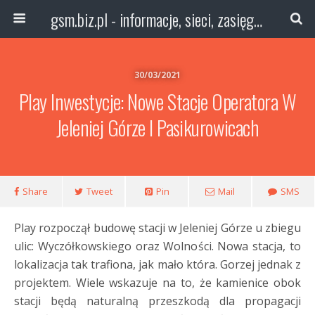
gsm.biz.pl - informacje, sieci, zasięg technologie
30/03/2021
Play Inwestycje: Nowe Stacje Operatora W
Jeleniej Górze I Pasikurowicach
Share
Tweet
Pin
Mail
SMS
Play rozpoczął budowę stacji w Jeleniej Górze u zbiegu
ulic: Wyczółkowskiego oraz Wolności. Nowa stacja, to
lokalizacja tak trafiona, jak mało która. Gorzej jednak z
projektem. Wiele wskazuje na to, że kamienice obok
stacji będą naturalną przeszkodą dla propagacji