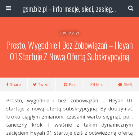
gsm.biz.pl - informacje, sieci, zasięg technologie
30/03/2021
Prosto, Wygodnie I Bez Zobowiązań – Heyah
01 Startuje Z Nową Ofertą Subskrypcyjną
Share
Tweet
Pin
Mail
SMS
Prosto, wygodnie i bez zobowiązań – Heyah 01
startuje z nową ofertą subskrypcyjną. By dotrzymać
kroku ciągłym zmianom, czasami warto sięgnąć po…
taneczny krok. I właśnie z takim dynamicznym
zacięciem Heyah 01 startuje dziś z odświeżoną ofertą