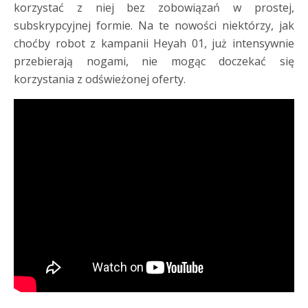
korzystać z niej bez zobowiązań w prostej,
subskrypcyjnej formie. Na te nowości niektórzy, jak
choćby robot z kampanii Heyah 01, już intensywnie
przebierają nogami, nie mogąc doczekać się
korzystania z odświeżonej oferty.