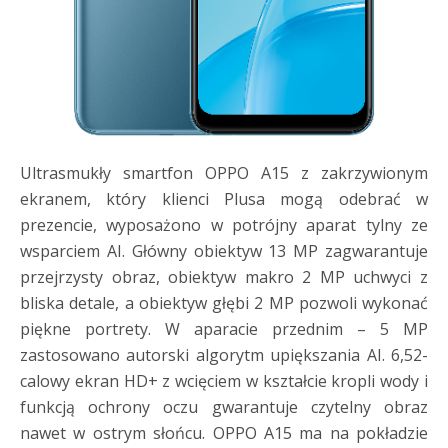
Ultrasmukły smartfon OPPO A15 z zakrzywionym
ekranem, który klienci Plusa mogą odebrać w
prezencie, wyposażono w potrójny aparat tylny ze
wsparciem AI. Główny obiektyw 13 MP zagwarantuje
przejrzysty obraz, obiektyw makro 2 MP uchwyci z
bliska detale, a obiektyw głębi 2 MP pozwoli wykonać
piękne portrety. W aparacie przednim – 5 MP
zastosowano autorski algorytm upiększania AI. 6,52-
calowy ekran HD+ z wcięciem w kształcie kropli wody i
funkcją ochrony oczu gwarantuje czytelny obraz
nawet w ostrym słońcu. OPPO A15 ma na pokładzie