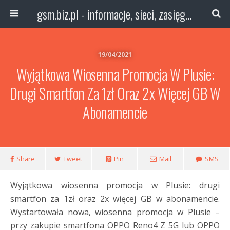
gsm.biz.pl - informacje, sieci, zasięg technologie
19/04/2021
Wyjątkowa Wiosenna Promocja W Plusie:
Drugi Smartfon Za 1zł Oraz 2x Więcej GB W
Abonamencie
Share
Tweet
Pin
Mail
SMS
Wyjątkowa wiosenna promocja w Plusie: drugi
smartfon za 1zł oraz 2x więcej GB w abonamencie.
Wystartowała nowa, wiosenna promocja w Plusie –
przy zakupie smartfona OPPO Reno4 Z 5G lub OPPO