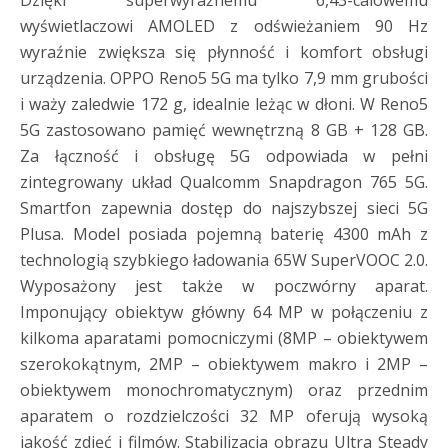
wyświetlaczowi AMOLED z odświeżaniem 90 Hz
wyraźnie zwiększa się płynność i komfort obsługi
urządzenia. OPPO Reno5 5G ma tylko 7,9 mm grubości
i waży zaledwie 172 g, idealnie leżąc w dłoni. W Reno5
5G zastosowano pamięć wewnętrzną 8 GB + 128 GB.
Za łączność i obsługę 5G odpowiada w pełni
zintegrowany układ Qualcomm Snapdragon 765 5G.
Smartfon zapewnia dostęp do najszybszej sieci 5G
Plusa. Model posiada pojemną baterię 4300 mAh z
technologią szybkiego ładowania 65W SuperVOOC 2.0.
Wyposażony jest także w poczwórny aparat.
Imponujący obiektyw główny 64 MP w połączeniu z
kilkoma aparatami pomocniczymi (8MP – obiektywem
szerokokątnym, 2MP – obiektywem makro i 2MP –
obiektywem monochromatycznym) oraz przednim
aparatem o rozdzielczości 32 MP oferują wysoką
jakość zdjęć i filmów. Stabilizacja obrazu Ultra Steady