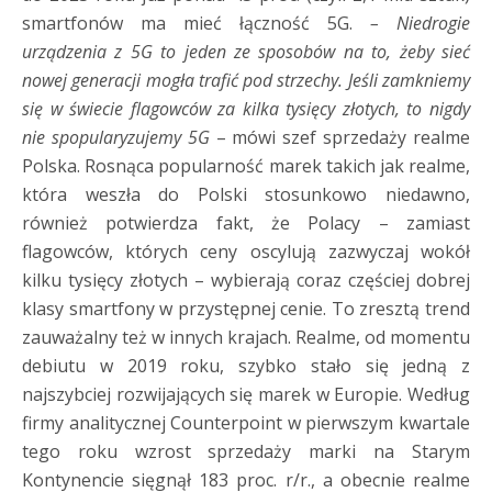
smartfonów ma mieć łączność 5G.
– Niedrogie
urządzenia z 5G to jeden ze sposobów na to, żeby sieć
nowej generacji mogła trafić pod strzechy. Jeśli zamkniemy
się w świecie flagowców za kilka tysięcy złotych, to nigdy
nie spopularyzujemy 5G
– mówi szef sprzedaży realme
Polska. Rosnąca popularność marek takich jak realme,
która weszła do Polski stosunkowo niedawno,
również potwierdza fakt, że Polacy – zamiast
flagowców, których ceny oscylują zazwyczaj wokół
kilku tysięcy złotych – wybierają coraz częściej dobrej
klasy smartfony w przystępnej cenie. To zresztą trend
zauważalny też w innych krajach. Realme, od momentu
debiutu w 2019 roku, szybko stało się jedną z
najszybciej rozwijających się marek w Europie. Według
firmy analitycznej Counterpoint w pierwszym kwartale
tego roku wzrost sprzedaży marki na Starym
Kontynencie sięgnął 183 proc. r/r., a obecnie realme