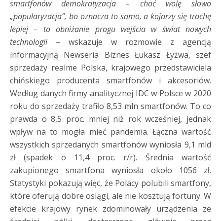
smartfonów demokratyzacja – choć wolę słowo
„popularyzacja”, bo oznacza to samo, a kojarzy się trochę
lepiej – to obniżanie progu wejścia w świat nowych
technologii
– wskazuje w rozmowie z agencją
informacyjną Newseria Biznes Łukasz Łyżwa, szef
sprzedaży realme Polska, krajowego przedstawiciela
chińskiego producenta smartfonów i akcesoriów.
Według danych firmy analitycznej IDC w Polsce w 2020
roku do sprzedaży trafiło 8,53 mln smartfonów. To co
prawda o 8,5 proc. mniej niż rok wcześniej, jednak
wpływ na to mogła mieć pandemia. Łączna wartość
wszystkich sprzedanych smartfonów wyniosła 9,1 mld
zł (spadek o 11,4 proc. r/r). Średnia wartość
zakupionego smartfona wyniosła około 1056 zł.
Statystyki pokazują więc, że Polacy polubili smartfony,
które oferują dobre osiągi, ale nie kosztują fortuny. W
efekcie krajowy rynek zdominowały urządzenia ze