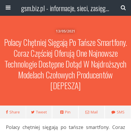
gsm.biz.pl - informacje, sieci, zasięg technologie
13/05/2021
Polacy Chętniej Sięgają Po Tańsze Smartfony.
Coraz Częściej Oferują One Najnowsze
Technologie Dostępne Dotąd W Najdroższych
Modelach Czołowych Producentów
[DEPESZA]
Share
Tweet
Pin
Mail
SMS
Polacy chętniej sięgają po tańsze smartfony. Coraz