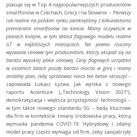
plasuje się w Top 4 najpopularniejszych producentów
smartfonów w Czechach, Grecji i na Słowenii. –
Pierwszy
rok realme na polskim rynku zamknęliśmy z kilkunastoma
premierami smartfonów na koncie. Mamy oczywiście w
planach kolejne, w tym debiut flagowego modelu realme
GT w najbliższych miesiącach. Na pewno rzucimy
wyzwanie cenowe tym producentom, którzy okopali się na
bardzo wysokiej półce cenowej. Ceny flagowych urządzeń
w ostatnich latach poszły bardzo mocno w górę i mamy
ambitny plan, żeby spróbować nieco ten beton skruszyć –
zapowiada Łukasz Łyżwa. Jak wynika z nowego
raportu Accenture („Technology Vision 2021”),
demokratyzacja i większa przystępność technologii –
w tym także nowego standardu 5G – będą kluczowe
dla firm w kontekście zmiany środowiska pracy, którą
wymusiła pandemia COVID-19. Hybrydowy i zdalny
model pracy często wymaga od firm, żeby zaopatrzyły