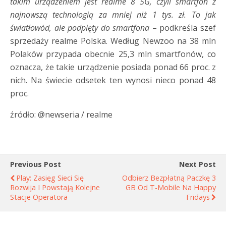
takim urządzeniem jest realme 8 5G, czyli smartfon z
najnowszą technologią za mniej niż 1 tys. zł. To jak
światłowód, ale podpięty do smartfona
– podkreśla szef
sprzedaży realme Polska. Według Newzoo na 38 mln
Polaków przypada obecnie 25,3 mln smartfonów, co
oznacza, że takie urządzenie posiada ponad 66 proc. z
nich. Na świecie odsetek ten wynosi nieco ponad 48
proc.
źródło: @newseria / realme
Previous Post
Next Post
Play: Zasięg Sieci Się
Odbierz Bezpłatną Paczkę 3
Rozwija I Powstają Kolejne
GB Od T-Mobile Na Happy
Stacje Operatora
Fridays