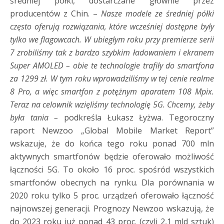
średniej półki, dostarczane głównie przez
producentów z Chin. –
Nasze modele ze średniej półki
często oferują rozwiązania, które wcześniej dostępne były
tylko we flagowcach. W ubiegłym roku przy premierze serii
7 zrobiliśmy tak z bardzo szybkim ładowaniem i ekranem
Super AMOLED – obie te technologie trafiły do smartfona
za 1299 zł. W tym roku wprowadziliśmy w tej cenie realme
8 Pro, a więc smartfon z potężnym aparatem 108 Mpix.
Teraz na celownik wzięliśmy technologię 5G. Chcemy, żeby
była tania –
podkreśla Łukasz Łyżwa. Tegoroczny
raport Newzoo „Global Mobile Market Report”
wskazuje, że do końca tego roku ponad 700 mln
aktywnych smartfonów będzie oferowało możliwość
łączności 5G. To około 16 proc. spośród wszystkich
smartfonów obecnych na rynku. Dla porównania w
2020 roku tylko 5 proc. urządzeń oferowało łączność
najnowszej generacji. Prognozy Newzoo wskazują, że
do 2023 roku już ponad 43 proc. (czyli 2,1 mld sztuk)