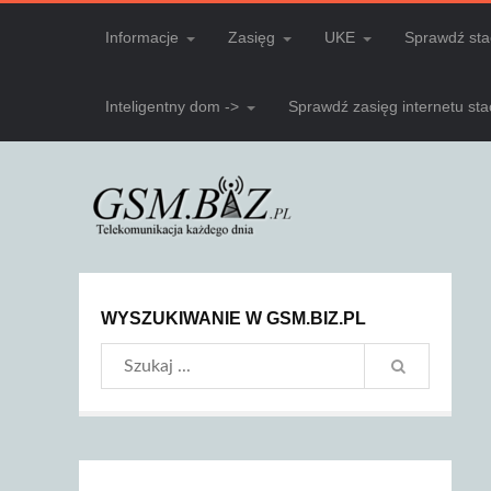
Informacje
Zasięg
UKE
Sprawdź sta
Inteligentny dom ->
Sprawdź zasięg internetu st
WYSZUKIWANIE W GSM.BIZ.PL