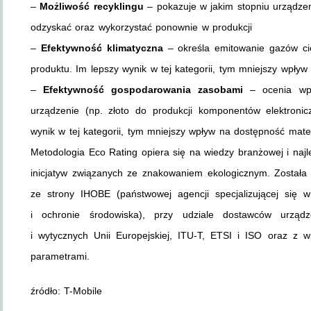
–
Możliwość recyklingu
– pokazuje w jakim stopniu urządze
odzyskać oraz wykorzystać ponownie w produkcji
–
Efektywność klimatyczna
– określa emitowanie gazów cie
produktu. Im lepszy wynik w tej kategorii, tym mniejszy wpływ
–
Efektywność gospodarowania zasobami
– ocenia wpł
urządzenie (np. złoto do produkcji komponentów elektroni
wynik w tej kategorii, tym mniejszy wpływ na dostępność mater
Metodologia Eco Rating opiera się na wiedzy branżowej i na
inicjatyw związanych ze znakowaniem ekologicznym. Została
ze strony IHOBE (państwowej agencji specjalizującej się
i ochronie środowiska), przy udziale dostawców urząd
i wytycznych Unii Europejskiej, ITU-T, ETSI i ISO oraz 
parametrami.
źródło: T-Mobile