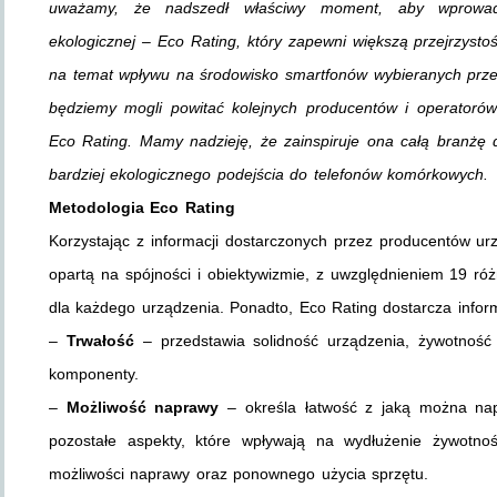
uważamy, że nadszedł właściwy moment, aby wprowadzi
ekologicznej – Eco Rating, który zapewni większą przejrzys
na temat wpływu na środowisko smartfonów wybieranych przez
będziemy mogli powitać kolejnych producentów i operatorów
Eco Rating. Mamy nadzieję, że zainspiruje ona całą branżę 
bardziej ekologicznego podejścia do telefonów komórkowych.
Metodologia Eco Rating
Korzystając z informacji dostarczonych przez producentów u
opartą na spójności i obiektywizmie, z uwzględnieniem 19 róż
dla każdego urządzenia. Ponadto, Eco Rating dostarcza infor
–
Trwałość
– przedstawia solidność urządzenia, żywotność 
komponenty.
–
Możliwość naprawy
– określa łatwość z jaką można napr
pozostałe aspekty, które wpływają na wydłużenie żywotno
możliwości naprawy oraz ponownego użycia sprzętu.