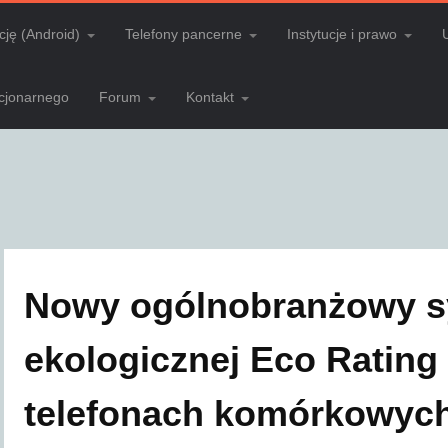
cję (Android)
Telefony pancerne
Instytucje i prawo
acjonarnego
Forum
Kontakt
Nowy ogólnobranżowy sy
ekologicznej Eco Rating
telefonach komórkowyc