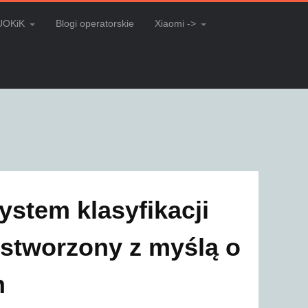
UOKiK
Blogi operatorskie
Xiaomi ->
stem klasyfikacji
 stworzony z myślą o
h