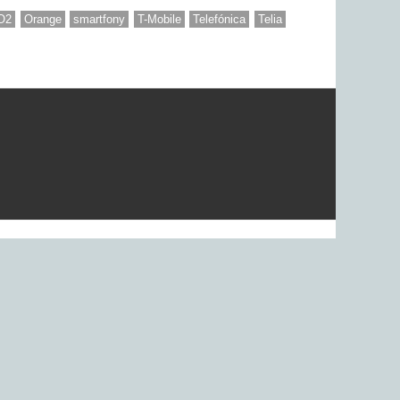
O2
Orange
smartfony
T-Mobile
Telefónica
Telia