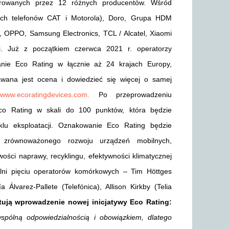
erowanych przez 12 różnych producentów. Wśród
onych telefonów CAT i Motorola), Doro, Grupa HDM
, OPPO, Samsung Electronics, TCL / Alcatel, Xiaomi
ci. Już z początkiem czerwca 2021 r. operatorzy
nie Eco Rating w łącznie aż 24 krajach Europy,
awana jest ocena i dowiedzieć się więcej o samej
:
www.ecoratingdevices.com.
Po przeprowadzeniu
co Rating w skali do 100 punktów, która będzie
lu eksploatacji. Oznakowanie Eco Rating będzie
zrównoważonego rozwoju urządzeń mobilnych,
wości naprawy, recyklingu, efektywności klimatycznej
lni pięciu operatorów komórkowych – Tim Höttges
lvarez-Pallete (Telefónica), Allison Kirkby (Telia
ują wprowadzenie nowej inicjatywy Eco Rating:
spólną odpowiedzialnością i obowiązkiem, dlatego