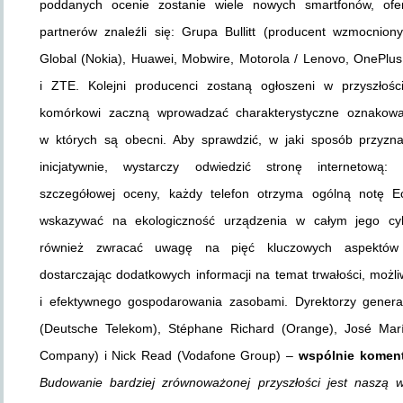
poddanych ocenie zostanie wiele nowych smartfonów, of
partnerów znaleźli się: Grupa Bullitt (producent wzmocni
Global (Nokia), Huawei, Mobwire, Motorola / Lenovo, OnePlus
i ZTE. Kolejni producenci zostaną ogłoszeni w przyszłoś
komórkowi zaczną wprowadzać charakterystyczne oznakowa
w których są obecni. Aby sprawdzić, w jaki sposób przyzn
inicjatywnie, wystarczy odwiedzić stronę internetową
szczegółowej oceny, każdy telefon otrzyma ogólną notę E
wskazywać na ekologiczność urządzenia w całym jego cyk
również zwracać uwagę na pięć kluczowych aspektów 
dostarczając dodatkowych informacji na temat trwałości, możli
i efektywnego gospodarowania zasobami. Dyrektorzy genera
(Deutsche Telekom), Stéphane Richard (Orange), José María Á
Company) i Nick Read (Vodafone Group) –
wspólnie koment
Budowanie bardziej zrównoważonej przyszłości jest naszą w