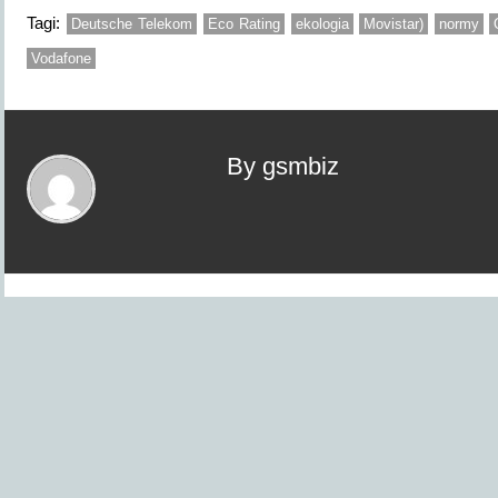
Tagi:
Deutsche Telekom
Eco Rating
ekologia
Movistar)
normy
Vodafone
By gsmbiz