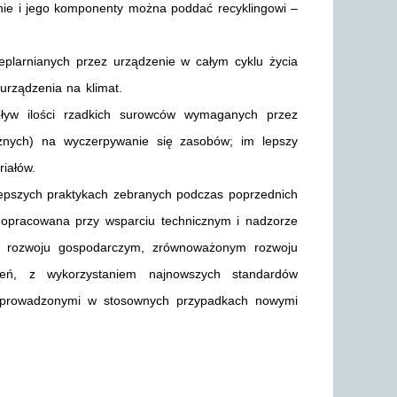
nie i jego komponenty można poddać recyklingowi –
plarnianych przez urządzenie w całym cyklu życia
 urządzenia na klimat.
yw ilości rzadkich surowców wymaganych przez
cznych) na wyczerpywanie się zasobów; im lepszy
iałów.
jlepszych praktykach zebranych podczas poprzednich
 opracowana przy wsparciu technicznym i nadzorze
 w rozwoju gospodarczym, zrównoważonym rozwoju
zeń, z wykorzystaniem najnowszych standardów
z wprowadzonymi w stosownych przypadkach nowymi