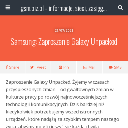
gsm.biz.pl - informacje, sieci, zasięg technologie
21/07/2021
Samsung: Zaproszenie Galaxy Unpacked
Share
Tweet
Pin
Mail
SMS
Zaproszenie Galaxy Unpacked. Żyjemy w czasach
przyspieszonych zmian – od gwałtownych zmian w
kulturze pracy po rozwój najnowocześniejszych
technologii komunikacyjnych. Dziś bardziej niż
kiedykolwiek potrzebujemy wszechstronnych
urządzeń, które nadążą za szybkim tempem naszego
życia, abyśmy mogli cieszyć się każdą chwilą.