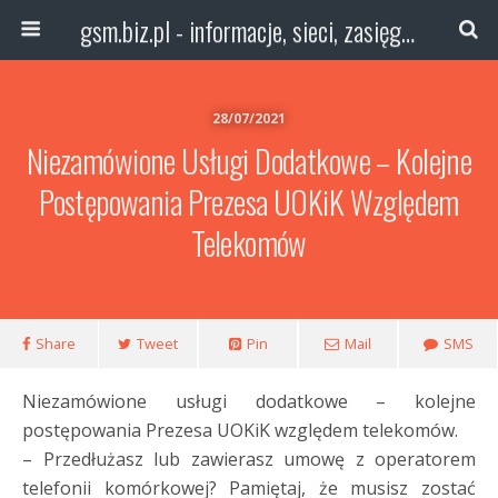
gsm.biz.pl - informacje, sieci, zasięg technologie
28/07/2021
Niezamówione Usługi Dodatkowe – Kolejne
Postępowania Prezesa UOKiK Względem
Telekomów
Share
Tweet
Pin
Mail
SMS
Niezamówione usługi dodatkowe – kolejne
postępowania Prezesa UOKiK względem telekomów.
– Przedłużasz lub zawierasz umowę z operatorem
telefonii komórkowej? Pamiętaj, że musisz zostać