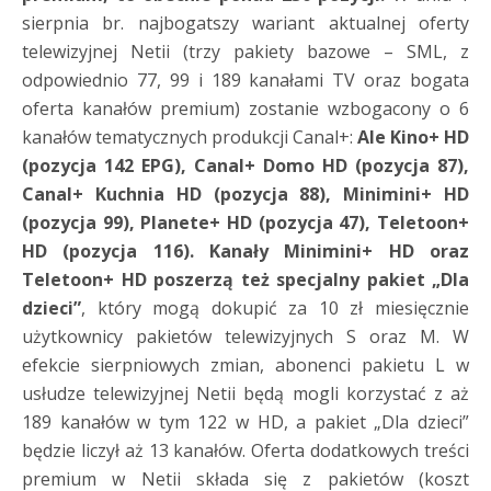
sierpnia br. najbogatszy wariant aktualnej oferty
telewizyjnej Netii (trzy pakiety bazowe – SML, z
odpowiednio 77, 99 i 189 kanałami TV oraz bogata
oferta kanałów premium) zostanie wzbogacony o 6
kanałów tematycznych produkcji Canal+:
Ale Kino+ HD
(pozycja 142 EPG), Canal+ Domo HD (pozycja 87),
Canal+ Kuchnia HD (pozycja 88), Minimini+ HD
(pozycja 99), Planete+ HD (pozycja 47), Teletoon+
HD (pozycja 116).
Kanały Minimini+ HD oraz
Teletoon+ HD poszerzą też specjalny pakiet „Dla
dzieci”
, który mogą dokupić za 10 zł miesięcznie
użytkownicy pakietów telewizyjnych S oraz M. W
efekcie sierpniowych zmian, abonenci pakietu L w
usłudze telewizyjnej Netii będą mogli korzystać z aż
189 kanałów w tym 122 w HD, a pakiet „Dla dzieci”
będzie liczył aż 13 kanałów. Oferta dodatkowych treści
premium w Netii składa się z pakietów (koszt