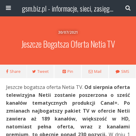
gsm.biz.pl - informacje, sieci, zasięg technologie
30/07/2021
Jeszcze Bogatsza Oferta Netia TV
Share
Tweet
Pin
Mail
SMS
Jeszcze bogatsza oferta Netia TV.
Od sierpnia oferta
telewizyjna Netii zostanie poszerzona o sześć
kanałów tematycznych produkcji Canal+. Po
zmianach najbogatszy pakiet TV w ofercie Netii
zawiera aż 189 kanałów, większość w HD,
natomiast pełna oferta, wraz z kanałami
premium, to obecnie ponad 230 pozycji.
W dniu 1