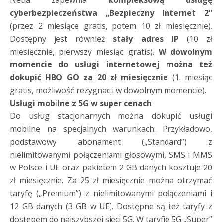
Netia zapewnia
kompleksową usługę
cyberbezpieczeństwa „Bezpieczny Internet 2”
(przez 2 miesiące gratis, potem 10 zł miesięcznie).
Dostępny jest również
stały adres IP
(10 zł
miesięcznie, pierwszy miesiąc gratis).
W dowolnym
momencie do usługi internetowej można też
dokupić HBO GO za 20 zł miesięcznie
(1. miesiąc
gratis, możliwość rezygnacji w dowolnym momencie).
Usługi mobilne z 5G w super cenach
Do usług stacjonarnych można dokupić usługi
mobilne na specjalnych warunkach. Przykładowo,
podstawowy abonament („Standard”) z
nielimitowanymi połączeniami głosowymi, SMS i MMS
w Polsce i UE oraz pakietem 2 GB danych kosztuje 20
zł miesięcznie. Za 25 zł miesięcznie można otrzymać
taryfę („Premium”) z nielimitowanymi połączeniami i
12 GB danych (3 GB w UE). Dostępne są też taryfy z
dostępem do najszybszej sieci 5G. W taryfie 5G „Super”