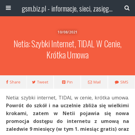
gsm.biz.pl - informacje, sieci, zasięg technologie
10/08/2021
Netia: Szybki Internet, TIDAL W Cenie,
Krótka Umowa
Share
Tweet
Pin
Mail
SMS
Netia: szybki internet, TIDAL w cenie, krótka umowa.
Powrót do szkół i na uczelnie zbliża się wielkimi
krokami, zatem w Netii pojawia się nowa
promocja dostępu do internetu z umową na
zaledwie 9 miesięcy (w tym 1. miesiąc gratis) oraz