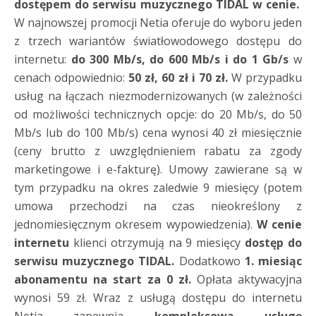
dostępem do serwisu muzycznego TIDAL w cenie.
W najnowszej promocji Netia oferuje do wyboru jeden
z trzech wariantów światłowodowego dostępu do
internetu:
do 300 Mb/s, do 600 Mb/s i do 1 Gb/s
w
cenach odpowiednio:
50 zł, 60 zł i 70 zł.
W przypadku
usług na łączach niezmodernizowanych (w zależności
od możliwości technicznych opcje: do 20 Mb/s, do 50
Mb/s lub do 100 Mb/s) cena wynosi 40 zł miesięcznie
(ceny brutto z uwzględnieniem rabatu za zgody
marketingowe i e-fakturę). Umowy zawierane są w
tym przypadku na okres zaledwie 9 miesięcy (potem
umowa przechodzi na czas nieokreślony z
jednomiesięcznym okresem wypowiedzenia).
W cenie
internetu
klienci otrzymują na 9 miesięcy
dostęp
do
serwisu muzycznego TIDAL.
Dodatkowo
1. miesiąc
abonamentu na start za 0 zł.
Opłata aktywacyjna
wynosi 59 zł. Wraz z usługą dostępu do internetu