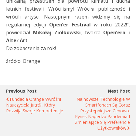
unikalną przestrzeń dla powrotu klimatu i ducha
letnich festiwali. Wróciliśmy! Wróciła publiczność i
wrócili artyści. Następnym razem widzimy się na
regularnej edycji
Open’er Festival
w roku 2022!”,
powiedział
Mikołaj Ziółkowski
, twórca
Open’era i
Alter Art
.
Do zobaczenia za rok!
źródło: Orange
Previous Post
Next Post
Fundacja Orange Wyróżni
Najnowsze Technologie W
Nauczyciela Jutr@, Który
Smartfonach Są Coraz
Rozwija Swoje Kompetencje
Przystępniejsze Cenowo.
Rynek Napędza Pandemia I
Zmieniające Się Preferencje
Użytkowników