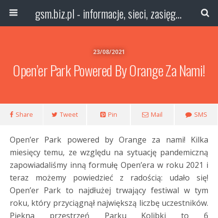
gsm.biz.pl - informacje, sieci, zasięg technologie
23/08/2021
Open’er Park Powered By Orange Za Nami!
Share
Tweet
Pin
Mail
SMS
Open’er Park powered by Orange za nami! Kilka
miesięcy temu, ze względu na sytuację pandemiczną
zapowiadaliśmy inną formułę Open’era w roku 2021 i
teraz możemy powiedzieć z radością: udało się!
Open’er Park to najdłużej trwający festiwal w tym
roku, który przyciągnął największą liczbę uczestników.
Piękna przestrzeń Parku Kolibki to 6