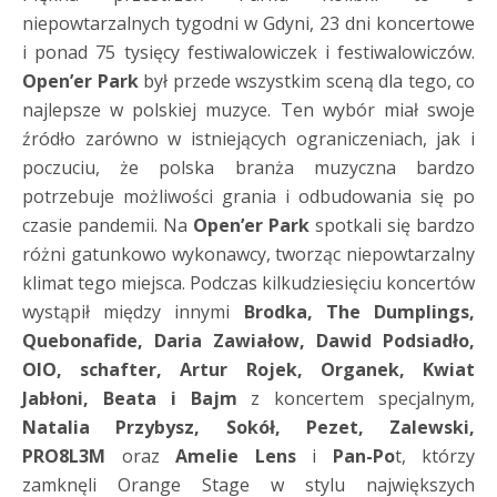
niepowtarzalnych tygodni w Gdyni, 23 dni koncertowe
i ponad 75 tysięcy festiwalowiczek i festiwalowiczów.
Open’er Park
był przede wszystkim sceną dla tego, co
najlepsze w polskiej muzyce. Ten wybór miał swoje
źródło zarówno w istniejących ograniczeniach, jak i
poczuciu, że polska branża muzyczna bardzo
potrzebuje możliwości grania i odbudowania się po
czasie pandemii. Na
Open’er Park
spotkali się bardzo
różni gatunkowo wykonawcy, tworząc niepowtarzalny
klimat tego miejsca. Podczas kilkudziesięciu koncertów
wystąpił między innymi
Brodka, The Dumplings,
Quebonafide, Daria Zawiałow, Dawid Podsiadło,
OIO, schafter, Artur Rojek, Organek, Kwiat
Jabłoni, Beata i Bajm
z koncertem specjalnym,
Natalia Przybysz, Sokół, Pezet, Zalewski,
PRO8L3M
oraz
Amelie Lens
i
Pan-Po
t, którzy
zamknęli Orange Stage w stylu największych