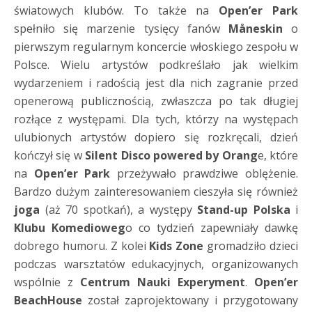
światowych klubów. To także na
Open’er Park
spełniło się marzenie tysięcy fanów
Måneskin
o
pierwszym regularnym koncercie włoskiego zespołu w
Polsce. Wielu artystów podkreślało jak wielkim
wydarzeniem i radością jest dla nich zagranie przed
openerową publicznością, zwłaszcza po tak długiej
rozłące z występami. Dla tych, którzy na występach
ulubionych artystów dopiero się rozkręcali, dzień
kończył się w
Silent Disco powered by Orang
e, które
na
Open’er Park
przeżywało prawdziwe oblężenie.
Bardzo dużym zainteresowaniem cieszyła się również
joga
(aż 70 spotkań), a występy
Stand-up Polska
i
Klubu Komedioweg
o co tydzień zapewniały dawkę
dobrego humoru. Z kolei
Kids Zone
gromadziło dzieci
podczas warsztatów edukacyjnych, organizowanych
wspólnie z
Centrum Nauki Experyment
.
Open’er
BeachHouse
został zaprojektowany i przygotowany