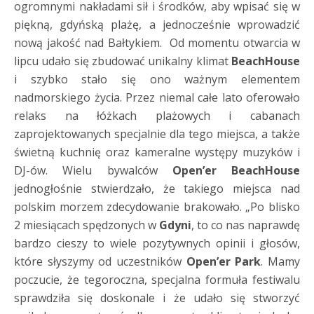
ogromnymi nakładami sił i środków, aby wpisać się w
piękną, gdyńską plażę, a jednocześnie wprowadzić
nową jakość nad Bałtykiem. Od momentu otwarcia w
lipcu udało się zbudować unikalny klimat
BeachHouse
i szybko stało się ono ważnym elementem
nadmorskiego życia. Przez niemal całe lato oferowało
relaks na łóżkach plażowych i cabanach
zaprojektowanych specjalnie dla tego miejsca, a także
świetną kuchnię oraz kameralne występy muzyków i
DJ-ów. Wielu bywalców
Open’er BeachHouse
jednogłośnie stwierdzało, że takiego miejsca nad
polskim morzem zdecydowanie brakowało. „Po blisko
2 miesiącach spędzonych w
Gdyni
, to co nas naprawdę
bardzo cieszy to wiele pozytywnych opinii i głosów,
które słyszymy od uczestników
Open’er Park
. Mamy
poczucie, że tegoroczna, specjalna formuła festiwalu
sprawdziła się doskonale i że udało się stworzyć