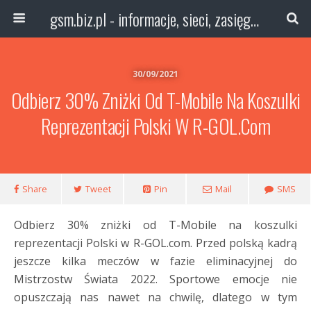
gsm.biz.pl - informacje, sieci, zasięg technologie
30/09/2021
Odbierz 30% Zniżki Od T-Mobile Na Koszulki
Reprezentacji Polski W R-GOL.com
Share
Tweet
Pin
Mail
SMS
Odbierz 30% zniżki od T-Mobile na koszulki
reprezentacji Polski w R-GOL.com. Przed polską kadrą
jeszcze kilka meczów w fazie eliminacyjnej do
Mistrzostw Świata 2022. Sportowe emocje nie
opuszczają nas nawet na chwilę, dlatego w tym