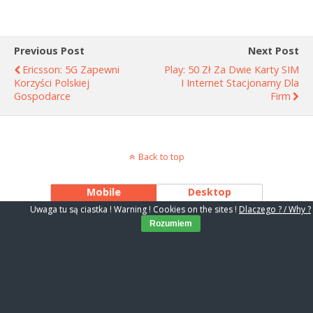
Previous Post
Next Post
Ericsson: 5G Zapewni
Play: 50 Zł Za Dwie Karty SIM
Korzyści Polskiej
I Internet Stacjonarny Dla
Gospodarce
Firm
Back to top
Mobile
Desktop
Uwaga tu są ciastka ! Warning ! Cookies on the sites !
Dlaczego ? / Why ?
Rozumiem