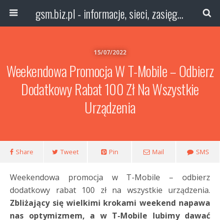
gsm.biz.pl - informacje, sieci, zasięg technologie
15/07/2022
Weekendowa Promocja W T-Mobile – Odbierz
Dodatkowy Rabat 100 Zł Na Wszystkie
Urządzenia
Share
Tweet
Pin
Mail
SMS
Weekendowa promocja w T-Mobile – odbierz
dodatkowy rabat 100 zł na wszystkie urządzenia.
Zbliżający się wielkimi krokami weekend napawa
nas optymizmem, a w T-Mobile lubimy dawać