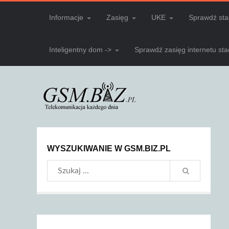
Informacje
Zasięg
UKE
Sprawdź sta
Inteligentny dom ->
Sprawdź zasięg internetu st
WYSZUKIWANIE W GSM.BIZ.PL