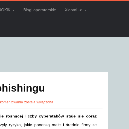
UOKiK
Blogi operatorskie
Xiaomi ->
phishingu
 komentowania
została wyłączona
ie rosnącej liczby cyberataków staje się coraz
yły ryzyko, jakie ponoszą małe i średnie firmy ze