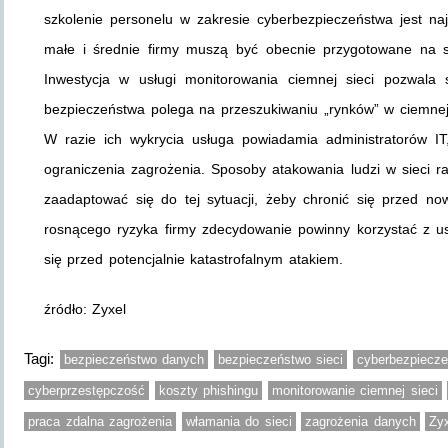
szkolenie personelu w zakresie cyberbezpieczeństwa jest naj
małe i średnie firmy muszą być obecnie przygotowane na syt
Inwestycja w usługi monitorowania ciemnej sieci pozwala 
bezpieczeństwa polega na przeszukiwaniu „rynków” w ciemne
W razie ich wykrycia usługa powiadamia administratorów IT
ograniczenia zagrożenia. Sposoby atakowania ludzi w sieci ra
zaadaptować się do tej sytuacji, żeby chronić się przed no
rosnącego ryzyka firmy zdecydowanie powinny korzystać z us
się przed potencjalnie katastrofalnym atakiem.
źródło: Zyxel
Tagi:
bezpieczeństwo danych
bezpieczeństwo sieci
cyberbezpiecze
cyberprzestępczość
koszty phishingu
monitorowanie ciemnej sieci
praca zdalna zagrożenia
włamania do sieci
zagrożenia danych
Zy