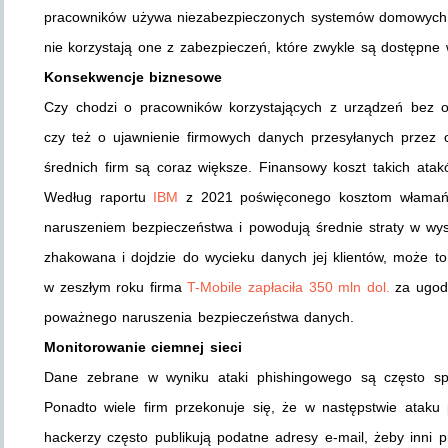
pracowników używa niezabezpieczonych systemów domowych. In
nie korzystają one z zabezpieczeń, które zwykle są dostępne
Konsekwencje biznesowe
Czy chodzi o pracowników korzystających z urządzeń bez 
czy też o ujawnienie firmowych danych przesyłanych przez o
średnich firm są coraz większe. Finansowy koszt takich ata
Według raportu
IBM
z 2021 poświęconego kosztom włamań, 
naruszeniem bezpieczeństwa i powodują średnie straty w wysok
zhakowana i dojdzie do wycieku danych jej klientów, może t
w zeszłym roku firma
T-Mobile zapłaciła 350 mln dol.
za ugodę
poważnego naruszenia bezpieczeństwa danych.
Monitorowanie ciemnej sieci
Dane zebrane w wyniku ataki phishingowego są często sp
Ponadto wiele firm przekonuje się, że w następstwie ata
hackerzy często publikują podatne adresy e-mail, żeby inni p