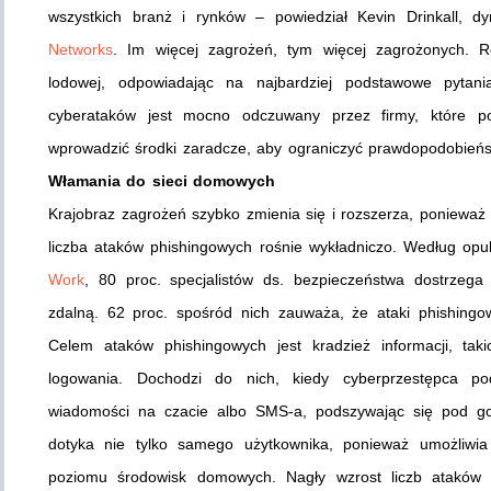
wszystkich branż i rynków – powiedział Kevin Drinkall, 
Networks
. Im więcej zagrożeń, tym więcej zagrożonych. R
lodowej, odpowiadając na najbardziej podstawowe pytani
cyberataków jest mocno odczuwany przez firmy, które pon
wprowadzić środki zaradcze, aby ograniczyć prawdopodobień
Włamania do sieci domowych
Krajobraz zagrożeń szybko zmienia się i rozszerza, ponieważ 
liczba ataków phishingowych rośnie wykładniczo. Według opu
Work
, 80 proc. specjalistów ds. bezpieczeństwa dostrzeg
zdalną. 62 proc. spośród nich zauważa, że ataki phishingowe
Celem ataków phishingowych jest kradzież informacji, tak
logowania. Dochodzi do nich, kiedy cyberprzestępca po
wiadomości na czacie albo SMS-a, podszywając się pod go
dotyka nie tylko samego użytkownika, ponieważ umożliwi
poziomu środowisk domowych. Nagły wzrost liczb ataków 