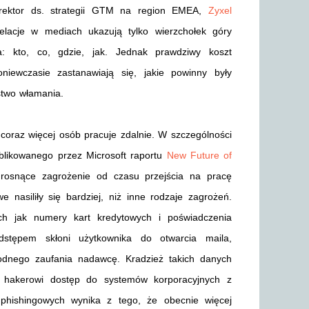
dyrektor ds. strategii GTM na region EMEA,
Zyxel
elacje w mediach ukazują tylko wierzchołek góry
a: kto, co, gdzie, jak. Jednak prawdziwy koszt
iewczasie zastanawiają się, jakie powinny były
stwo włamania.
coraz więcej osób pracuje zdalnie. W szczególności
blikowanego przez Microsoft raportu
New Future of
a rosnące zagrożenie od czasu przejścia na pracę
 nasiliły się bardziej, niż inne rodzaje zagrożeń.
ich jak numery kart kredytowych i poświadczenia
dstępem skłoni użytkownika do otwarcia maila,
dnego zaufania nadawcę. Kradzież takich danych
a hakerowi dostęp do systemów korporacyjnych z
phishingowych wynika z tego, że obecnie więcej