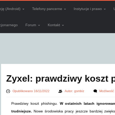
cję (Android)
Telefony pancerne
Instytucje i prawo
acjonarnego
Forum
Kontakt
Zyxel: prawdziwy koszt 
Opublikowano 16/11/2022
Autor:
gsmbiz
Możliwość
Prawdziwy koszt phishingu.
W ostatnich latach ignorowan
trudniejsze.
Nowe środowiska pracy jeszcze bardziej zwiększ