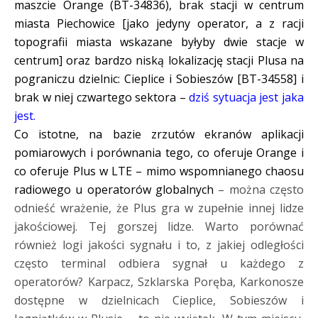
maszcie Orange (BT-34836), brak stacji w centrum
miasta Piechowice [jako jedyny operator, a z racji
topografii miasta wskazane byłyby dwie stacje w
centrum] oraz bardzo niską lokalizację stacji Plusa na
pograniczu dzielnic: Cieplice i Sobieszów [BT-34558] i
brak w niej czwartego sektora –
dziś sytuacja jest jaka
jest.
Co istotne, na bazie zrzutów ekranów aplikacji
pomiarowych i porównania tego, co oferuje Orange i
co oferuje Plus w LTE – mimo wspomnianego chaosu
radiowego u operatorów globalnych
– można często
odnieść wrażenie, że Plus gra w zupełnie innej lidze
jakościowej. Tej gorszej lidze. Warto porównać
również logi jakości sygnału i to, z jakiej odległości
często terminal odbiera sygnał u każdego z
operatorów? Karpacz, Szklarska Poręba, Karkonosze
dostępne w dzielnicach Cieplice, Sobieszów i