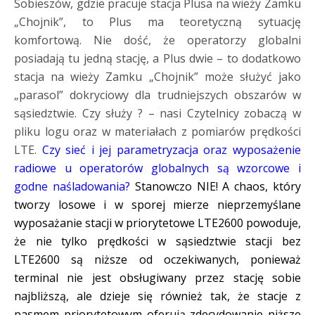
Sobieszów, gdzie pracuje stacja Plusa na wieży Zamku
„Chojnik”, to Plus ma teoretyczną sytuację
komfortową. Nie dość, że operatorzy globalni
posiadają tu jedną stację, a Plus dwie – to dodatkowo
stacja na wieży Zamku „Chojnik” może służyć jako
„parasol” dokryciowy dla trudniejszych obszarów w
sąsiedztwie. Czy służy ? – nasi Czytelnicy zobaczą w
pliku logu oraz w materiałach z pomiarów prędkości
LTE.
Czy sieć i jej parametryzacja oraz wyposażenie
radiowe u operatorów globalnych są wzorcowe i
godne naśladowania?
Stanowczo NIE! A chaos, który
tworzy losowe i w sporej mierze nieprzemyślane
wyposażanie stacji w priorytetowe LTE2600 powoduje,
że nie tylko prędkości w sąsiedztwie stacji bez
LTE2600 są niższe od oczekiwanych, ponieważ
terminal nie jest obsługiwany przez stację sobie
najbliższą, ale dzieje się również tak, że stacje z
pasmem priorytetowym oferują zdecydowanie niższe