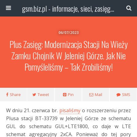
gsm.biz.pl - informacje, sieci, zasięg technologie
06/07/2023
Plus Zasięg: Modernizacja Stacji Na Wieży
Zamku Chojnik W Jeleniej Górze. Jak Nie
Pomyśleliśmy – Tak Zrobiliśmy!
Share
Tweet
Pin
Mail
SMS
W dniu 21. czerwca br.
pisaliśmy
o rozszerzeniu przez
Plusa stacji BT-33739 w Jeleniej Górze ze schematu
GUL do schematu GUL+LTE1800, co daje w LTE
schemat agregacyjny 2xCA. Ponieważ do tej pory