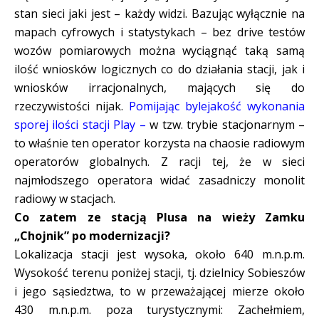
stan sieci jaki jest – każdy widzi. Bazując wyłącznie na
mapach cyfrowych i statystykach – bez drive testów
wozów pomiarowych można wyciągnąć taką samą
ilość wniosków logicznych co do działania stacji, jak i
wniosków irracjonalnych, mających się do
rzeczywistości nijak.
Pomijając bylejakość wykonania
sporej ilości stacji Play –
w tzw. trybie stacjonarnym –
to właśnie ten operator korzysta na chaosie radiowym
operatorów globalnych. Z racji tej, że w sieci
najmłodszego operatora widać zasadniczy monolit
radiowy w stacjach.
Co zatem ze stacją Plusa na wieży Zamku
„Chojnik” po modernizacji?
Lokalizacja stacji jest wysoka, około 640 m.n.p.m.
Wysokość terenu poniżej stacji, tj. dzielnicy Sobieszów
i jego sąsiedztwa, to w przeważającej mierze około
430 m.n.p.m. poza turystycznymi: Zachełmiem,