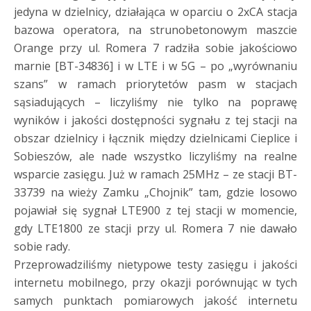
jedyna w dzielnicy, działająca w oparciu o 2xCA stacja
bazowa operatora, na strunobetonowym maszcie
Orange przy ul. Romera 7 radziła sobie jakościowo
marnie [BT-34836] i w LTE i w 5G – po „wyrównaniu
szans” w ramach priorytetów pasm w stacjach
sąsiadujących – liczyliśmy nie tylko na poprawę
wyników i jakości dostępności sygnału z tej stacji na
obszar dzielnicy i łącznik między dzielnicami Cieplice i
Sobieszów, ale nade wszystko liczyliśmy na realne
wsparcie zasięgu. Już w ramach 25MHz – ze stacji BT-
33739 na wieży Zamku „Chojnik” tam, gdzie losowo
pojawiał się sygnał LTE900 z tej stacji w momencie,
gdy LTE1800 ze stacji przy ul. Romera 7 nie dawało
sobie rady.
Przeprowadziliśmy nietypowe testy zasięgu i jakości
internetu mobilnego, przy okazji porównując w tych
samych punktach pomiarowych jakość internetu