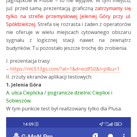
Jagniątków w Plusie – to nie wyjątek. W tym miejscu,
już przed samą prezentacją graficzną
zatrzymamy się
tylko na strefie przemysłowej Jeleniej Góry przy ul.
Spółdzielczej.
Strefa się rozrasta i żaden z operatorów
nie oferuje w wielu miejscach cytowanego obszaru
sygnału z logicznej stacji nawet na zewnątrz
budynków. Tu pozostało jeszcze trochę do zrobienia.
I. prezentacja trasy:
–
https://mt.513gs.com/?at=1&d=ecdf50&l=pl&u=1
II. zrzuty ekranów aplikacji testowych:
1. Jelenia Góra
A. ulica Cieplicka / pogranicze dzielnic Cieplice i
Sobieszów.
W tym punkcie test był realizowany tylko dla Plusa.