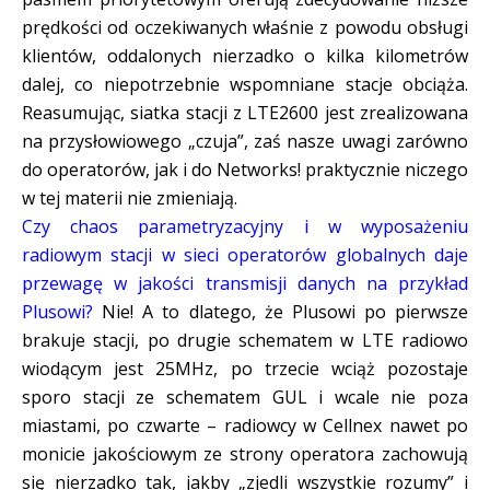
prędkości od oczekiwanych właśnie z powodu obsługi
klientów, oddalonych nierzadko o kilka kilometrów
dalej, co niepotrzebnie wspomniane stacje obciąża.
Reasumując, siatka stacji z LTE2600 jest zrealizowana
na przysłowiowego „czuja”, zaś nasze uwagi zarówno
do operatorów, jak i do Networks! praktycznie niczego
w tej materii nie zmieniają.
Czy chaos parametryzacyjny i w wyposażeniu
radiowym stacji w sieci operatorów globalnych daje
przewagę w jakości transmisji danych na przykład
Plusowi?
Nie! A to dlatego, że Plusowi po pierwsze
brakuje stacji, po drugie schematem w LTE radiowo
wiodącym jest 25MHz, po trzecie wciąż pozostaje
sporo stacji ze schematem GUL i wcale nie poza
miastami, po czwarte – radiowcy w Cellnex nawet po
monicie jakościowym ze strony operatora zachowują
się nierzadko tak, jakby „zjedli wszystkie rozumy” i