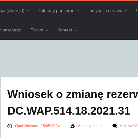
cję (Android)
Telefony pancerne
Instytucje i prawo
acjonarnego
Forum
Kontakt
Wniosek o zmianę rezerw
DC.WAP.514.18.2021.31
Opublikowano 15/05/2024
Autor:
gsmbiz
Możliwość