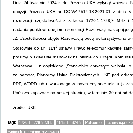
Dnia 24 kwietnia 2024 r. do Prezesa UKE wpłynął wniosek Po
decyzji Prezesa UKE nr DC.WAP.514.18.2021.31 z dnia 5 g
rezerwacji częstotliwości z zakresu 1720,1-1729,9 MHz i 
nadanie punktowi drugiemu sentencji Rezerwacji następująceg
„2. Częstotliwości objęte Rezerwacją będą wykorzystywane w sł
1
Stosownie do art. 114
ustawy Prawo telekomunikacyjne zaint
prosimy o składanie stanowisk na piśmie do Urzędu Komunikacj
Warszawa – z dopiskiem: „Stanowisko dotyczące wniosku o 
za pomocą Platformy Usług Elektronicznych UKE pod adr
PDF, WORD lub utworzonego w innym edytorze tekstu (z za
Państwo zapoznać na naszej stronie), w terminie 30 dni od daty 
źródło: UKE
Tagi:
1720.1-1729.9 MHz
1815.1-1824.9
Polkomtel
rezerwacja czę
wniosek o zmianę rezerwacji