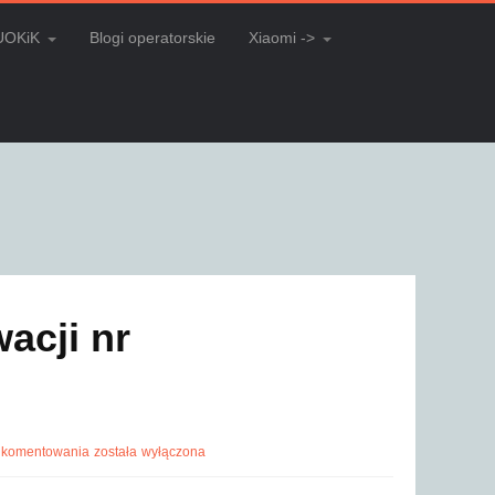
UOKiK
Blogi operatorskie
Xiaomi ->
acji nr
 komentowania
została wyłączona