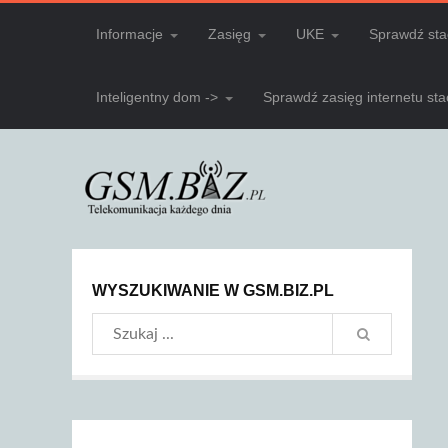
Informacje
Zasięg
UKE
Sprawdź sta
Inteligentny dom ->
Sprawdź zasięg internetu st
WYSZUKIWANIE W GSM.BIZ.PL