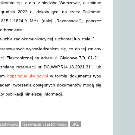
lkomtel sp. z o.o. z siedzibą Warszawie, o zmianę
rudnia 2022 r., dokonującej na rzecz Polkomtel
1815,1-1824,9 MHz (dalej „Rezerwacja”), poprzez
o brzmienia:
użbie radiokomunikacyjnej ruchomej lub stałej.”.
eresowanych wypowiedzeniem się, co do tej zmiany
i Elektronicznej na adres ul. Giełdowa 7/9, 01-211
zmianę rezerwacji nr DC.WAP.514.18.2021.31”, lub
esem
https://pue.uke.gov.pl
w formie dokumentu typu
sadami tworzenia dostępnych dokumentów mogą się
publikacji niniejszej informacji.
stotliwości
rezerwacje częstotliwości
UKE