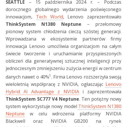
SEATTLE
– 15 października 2024 r. – Podczas
dorocznego globalnego wydarzenia poświęconego
innowacjom,
Tech World
, Lenovo zaprezentowało
ThinkSystem N1380 Neptune
– przełomowy
pionowy system chłodzenia cieczą szóstej generacji.
Wprowadzana w ekosystemie partnerów firmy
innowacja Lenovo umożliwia organizacjom na całym
świecie tworzenie i uruchamianie przyspieszonych
obliczeń dla generatywnej sztucznej inteligencji przy
jednoczesnym zmniejszeniu zużycia energii w centrum
1
danych nawet o 40%
. Firma Lenovo rozszerzyła swoją
wieloletnią współpracę z NVIDIA, ogłaszając
Lenovo
Hybrid AI Advantage z NVIDIA
i zaprezentowała
ThinkSystem SC777 V4 Neptune
. Ten potężny nowy
system wykorzystuje nowy model
ThinkSystem N1380
Neptune
w celu wdrożenia platformy NVIDIA
Blackwell oraz NVIDIA GB200 na rynek