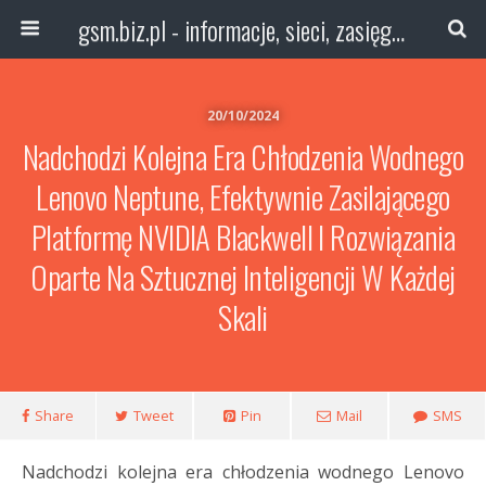
gsm.biz.pl - informacje, sieci, zasięg technologie
20/10/2024
Nadchodzi Kolejna Era Chłodzenia Wodnego
Lenovo Neptune, Efektywnie Zasilającego
Platformę NVIDIA Blackwell I Rozwiązania
Oparte Na Sztucznej Inteligencji W Każdej
Skali
Share
Tweet
Pin
Mail
SMS
Nadchodzi kolejna era chłodzenia wodnego Lenovo