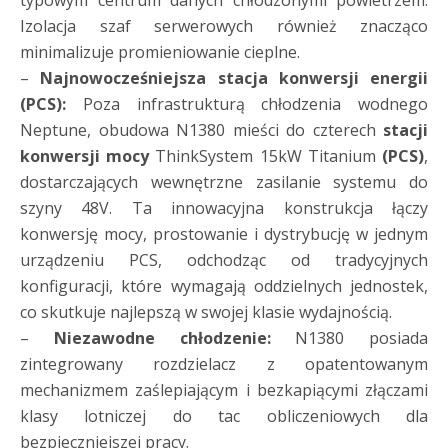
typowym centrum danych chłodzonymi powietrzem.
Izolacja szaf serwerowych również znacząco
minimalizuje promieniowanie cieplne.
–
Najnowocześniejsza stacja konwersji energii
(PCS):
Poza infrastrukturą chłodzenia wodnego
Neptune, obudowa N1380 mieści do czterech
stacji
konwersji mocy
ThinkSystem 15kW Titanium
(PCS)
,
dostarczających wewnętrzne zasilanie systemu do
szyny 48V. Ta innowacyjna konstrukcja łączy
konwersję mocy, prostowanie i dystrybucję w jednym
urządzeniu PCS, odchodząc od tradycyjnych
konfiguracji, które wymagają oddzielnych jednostek,
co skutkuje najlepszą w swojej klasie wydajnością.
–
Niezawodne chłodzenie:
N1380 posiada
zintegrowany rozdzielacz z opatentowanym
mechanizmem zaślepiającym i bezkapiącymi złączami
klasy lotniczej do tac obliczeniowych dla
bezpieczniejszej pracy.