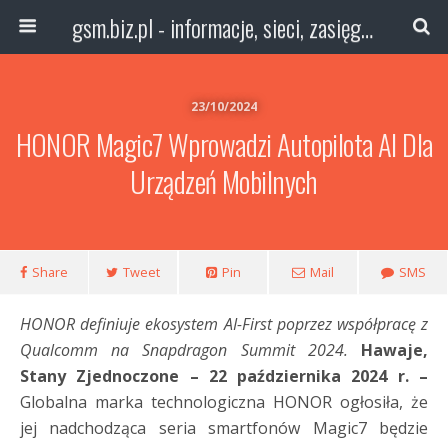
gsm.biz.pl - informacje, sieci, zasięg technologie
23/10/2024
HONOR Magic7 Wprowadzi Autopilota AI Dla
Urządzeń Mobilnych
Share
Tweet
Pin
Mail
SMS
HONOR definiuje ekosystem AI-First poprzez współpracę z
Qualcomm na Snapdragon Summit 2024.
Hawaje,
Stany Zjednoczone – 22 października 2024 r. –
Globalna marka technologiczna HONOR ogłosiła, że
jej nadchodząca seria smartfonów Magic7 będzie