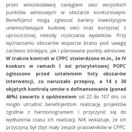
przez wnioskodawcę zasięgiem sieci wszystkich
punktów adresowych w obszarze konkursowym.
Beneficjenci mogą zgłaszać bariery inwestycyjne
uniemożliwiające budowę sieci oraz korzystać z
uproszczonej metody rozliczania wydatków. Przy
wyznaczaniu obszarów wsparcia brano pod uwagę
zarówno istniejące, jak i planowane punkty adresowe.
W trakcie kontroli w CPPC stwierdzono m.in., że IV
konkurs w ramach I osi priorytetowej POPC
ogłoszono przed ustaleniem listy obszarów
interwencji, co naruszało przepisy, a 14 z 30
objętych kontrolą umów o dofinansowanie (ponad
46%) zawarto z opóźnieniem
od 22 do 107 dni, co
mogło utrudnić beneficjentom realizację projektów
zgodnie z harmonogramem i przyczynić się do
wydłużenia czasu ich realizacji. NIK wskazuje, że ich
przyczyną był zbyt mały zespół pracowników w CPPC.