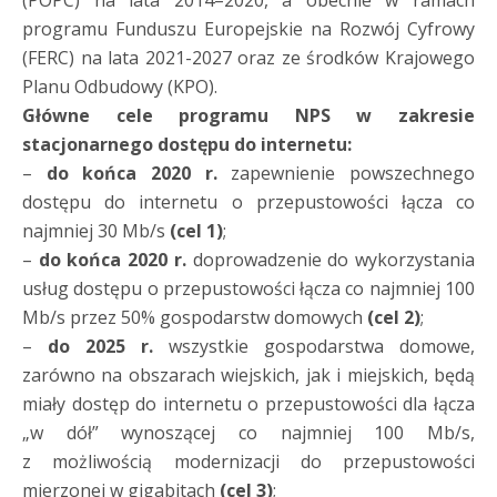
(POPC) na lata 2014–2020, a obecnie w ramach
programu Funduszu Europejskie na Rozwój Cyfrowy
(FERC) na lata 2021-2027 oraz ze środków Krajowego
Planu Odbudowy (KPO).
Główne cele programu NPS w zakresie
stacjonarnego dostępu do internetu:
–
do końca 2020 r.
zapewnienie powszechnego
dostępu do internetu o przepustowości łącza co
najmniej 30 Mb/s
(cel 1)
;
–
do końca 2020 r.
doprowadzenie do wykorzystania
usług dostępu o przepustowości łącza co najmniej 100
Mb/s przez 50% gospodarstw domowych
(cel 2)
;
–
do 2025 r.
wszystkie gospodarstwa domowe,
zarówno na obszarach wiejskich, jak i miejskich, będą
miały dostęp do internetu o przepustowości dla łącza
„w dół” wynoszącej co najmniej 100 Mb/s,
z możliwością modernizacji do przepustowości
mierzonej w gigabitach
(cel 3)
;