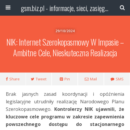
gsm.biz.pl - informacje, sieci, zasięg technologie
29/10/2024
NIK: Internet Szerokopasmowy W Impasie –
Ambitne Cele, Nieskuteczna Realizacja
Share
Tweet
Pin
Mail
SMS
Brak jasnych zasad koordynacji i opóźnienia
legislacyjne utrudniły realizację Narodowego Planu
Szerokopasmowego.
Kontrolerzy NIK ujawnili, że
kluczowe cele programu w zakresie zapewnienia
powszechnego dostępu do stacjonarnego